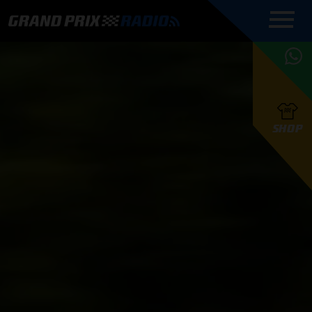
COMMENTATOREN
PROGRAMMERING
GRAND PRIX RADIO
ONLINE RADIO
HOE TE
APP
LUISTEREN
PODCAST AUTOSPORT AAN
BELUISTEREN?
GRAND PRIX RADIO
PODCAST F1 AAN
MAX
PODCAST
TAFEL
F1 TEAMS
HOE TE
TAFEL
F1 COUREURS
VERSTAPPEN
PRESENTATOREN
SHOP
F1
KAMPIOENSCHAP
BELUISTEREN?
PODCASTS
F1
KAMPIOENSCHAP
F1
KALENDER
F1
RACES
KWALIFICATIES
UPDATES
GRAND PRIX UPDATES
GRAND PRIX RADIO
GRAND PRIX RADIO
RACE GEMIST
ACTIES
TEAM
FOUNDERS
OVER GRAND PRIX RADIO