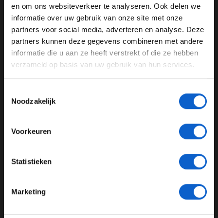
en om ons websiteverkeer te analyseren. Ook delen we
Lewis Hamilton
informatie over uw gebruik van onze site met onze
Ben je 24 jaar of ouder?
partners voor social media, adverteren en analyse. Deze
GERELATEERDE UPDATES
Pas je advertentie instellingen aan en klik hieronder om
partners kunnen deze gegevens combineren met andere
door te gaan naar de website!
informatie die u aan ze heeft verstrekt of die ze hebben
17-02-2026
verzameld op basis van uw gebruik van hun services.
Advertentie instellingen
Toon alle alcoholische drankenadvertenties (18+)
Toestemmingsselectie
Toon alle kansspelenadvertenties (24+)
Noodzakelijk
Meer informatie?
Voorkeuren
JONGER DAN 24
Formule E sneller dan Formule 1? "Dat zou een blamage zijn"
Statistieken
24 JAAR OF OUDER
11-02-2026
Marketing
*Raadpleeg ons
privacybeleid
voor meer informatie over
gegevensgebruik en -bescherming.