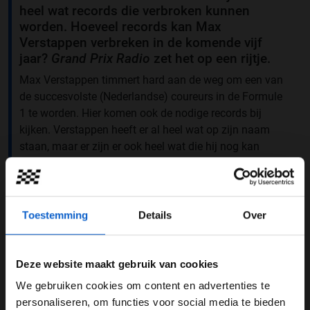
heel wat records die verbroken kunnen
worden. Hoeveel records kan Max
Verstappen verbreken in de komende vijf
jaar?
Grand Prix Radio
zet het op een rijtje.
Max Verstappen timmert hard aan de weg om een van
de succesvolste (Nederlandse) coureurs in de Formule
1 te worden. Hier komen ook de nodige records bij
kijken. Verstappen heeft er al heel wat op zijn naam
staan, maar er zijn er ook heel wat die hij nog kan
verbreken in de komende vijf jaar. We beginnen dit
lijstje eerst met welke records Verstappen al op zijn
naam heeft staan, daarna komen de records die hij nog
kan verbreken.
Toestemming
Details
Over
Deze website maakt gebruik van cookies
Max Verstappen
Records
We gebruiken cookies om content en advertenties te
Michael Schumacher
Sebastian Vettel
WELKOM BIJ GRAND PRIX RADIO
personaliseren, om functies voor social media te bieden