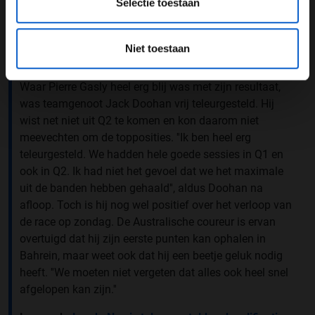
Selectie toestaan
Een bericht gedeeld door BWT Alpine Formula One Team (@alpinef1team)
Niet toestaan
Jack Doohan
Waar Pierre Gasly heel erg blij was met zijn resultaat,
was teamgenoot Jack Doohan vrij teleurgesteld. Hij
wist net niet uit Q2 te komen en kon daarom niet
meevechten om de topposities. ''Ik ben heel erg
teleurgesteld. We hadden hele goede sessies in Q1 en
ook in Q2. Ik had niet het gevoel dat we het maximale
uit de banden hebben gehaald'', aldus Doohan na
afloop. Toch is hij nog wel positief over het verloop van
de race op zondag. De Australische coureur is ervan
overtuigd dat hij zijn eerste punten kan ophalen in
Bahrein, maar weet ook dat hij een beetje geluk nodig
heeft. ''We moeten niet vergeten dat alles ook heel snel
afgelopen kan zijn.''