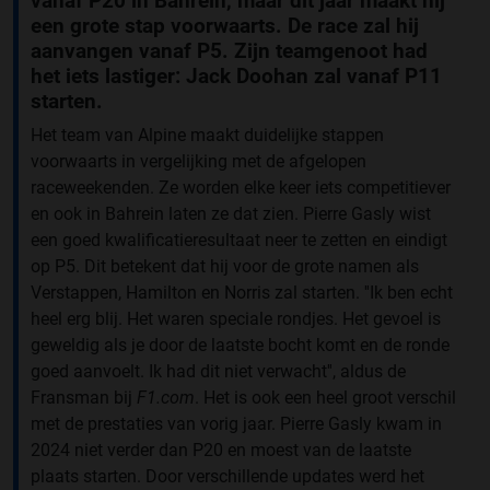
vanaf P20 in Bahrein, maar dit jaar maakt hij
een grote stap voorwaarts. De race zal hij
aanvangen vanaf P5. Zijn teamgenoot had
het iets lastiger: Jack Doohan zal vanaf P11
starten.
Het team van Alpine maakt duidelijke stappen
voorwaarts in vergelijking met de afgelopen
raceweekenden. Ze worden elke keer iets competitiever
en ook in Bahrein laten ze dat zien. Pierre Gasly wist
een goed kwalificatieresultaat neer te zetten en eindigt
op P5. Dit betekent dat hij voor de grote namen als
Verstappen, Hamilton en Norris zal starten. ''Ik ben echt
heel erg blij. Het waren speciale rondjes. Het gevoel is
geweldig als je door de laatste bocht komt en de ronde
goed aanvoelt. Ik had dit niet verwacht'', aldus de
Fransman bij
F1.com
. Het is ook een heel groot verschil
met de prestaties van vorig jaar. Pierre Gasly kwam in
2024 niet verder dan P20 en moest van de laatste
plaats starten. Door verschillende updates werd het