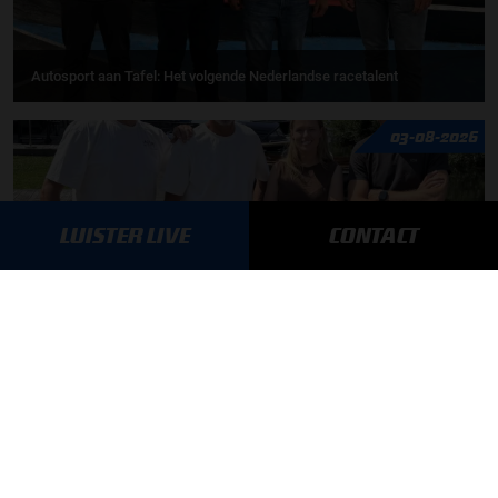
Autosport aan Tafel: Het volgende Nederlandse racetalent
03-08-2026
LUISTER LIVE
CONTACT
F1 aan Tafel: Max Verstappen geeft advies
MEER UPDATES