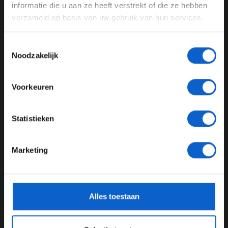
door te gaan naar de website!
informatie die u aan ze heeft verstrekt of die ze hebben
verzameld op basis van uw gebruik van hun services.
Advertentie instellingen
Toon alle alcoholische drankenadvertenties (18+)
Toestemmingsselectie
Toon alle kansspelenadvertenties (24+)
Noodzakelijk
Meer informatie?
Voorkeuren
Dit bericht op Instagram bekijken
JONGER DAN 24
Statistieken
24 JAAR OF OUDER
Marketing
*Raadpleeg ons
privacybeleid
voor meer informatie over
gegevensgebruik en -bescherming.
Alles toestaan