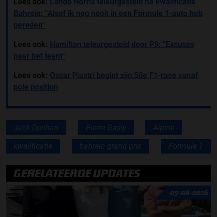
Lees ook:
Lando Norris teleurgesteld na kwalificatie
Bahrein: ''Alsof ik nog nooit in een Formule 1-auto heb
gereden’’
Lees ook:
Hamilton teleurgesteld door P9: ''Excuses
naar het team''
Lees ook:
Oscar Piastri begint zijn 50e F1-race vanaf
pole position
Jack Doohan
Pierre Gasly
Alpine
kwalificatie
bahrein grand prix
Formule 1
GERELATEERDE UPDATES
07-08-2026