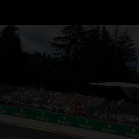
GRAND PRIX UPDATES
OVE
F1 UPDATES
FOUN
F1 KWALIFICATIES
GRAN
F1 RACES
GRAN
F1 KALENDER
F1 COUREURS KAMPIOENSCHAP