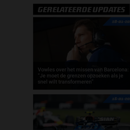
GERELATEERDE UPDATES
28-01-2
Vowles over het missen van Barcelona:
“Je moet de grenzen opzoeken als je
snel wilt transformeren”
Williams-teambaas James Vowles heeft bevestigd
16-01-2
dat het Formule 1-team volledig klaar is voor de...
door
Sophie Boelhouwers