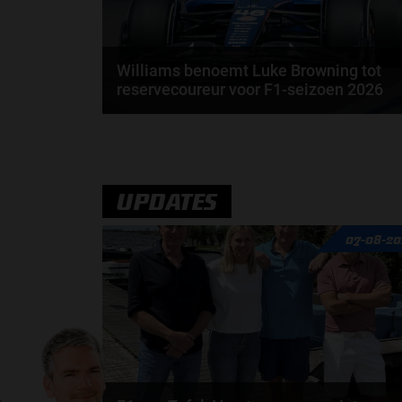
Williams benoemt Luke Browning tot
reservecoureur voor F1-seizoen 2026
Williams heeft bevestigd dat Luke Browning in het
seizoen 2026 de rol van reserve­coureur in de...
door
Sophie Boelhouwers
UPDATES
07-08-20