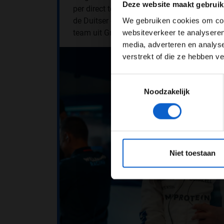
Deze website maakt gebruik
per direct te vervangen. Schumacher zou voo
de Duitser de test- en reservecoureur is va
We gebruiken cookies om cont
team uit Grove. En bovendien is Vowles g
websiteverkeer te analyseren
media, adverteren en analys
verstrekt of die ze hebben v
Toestemmingsselectie
Noodzakelijk
*Raadpl
Niet toestaan