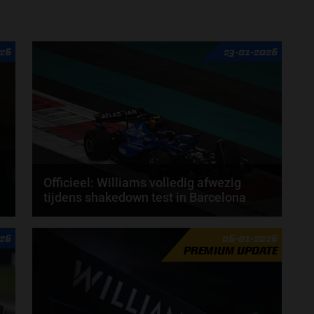
026
23-01-2026
Officieel: Williams volledig afwezig
tijdens shakedown test in Barcelona
Het team van Williams heeft op vrijdagmiddag laten
026
06-01-2026
weten dat het niet aanwezig zal zijn tijdens de...
PREMIUM UPDATE
door
Jarlo van der Vloed