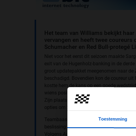
Het team van Williams bekijkt haar
vervangen en heeft twee coureurs 
Schumacher en Red Bull-protegé L
Niet voor het eerst dit seizoen maakte Sar
exit van de Hugenholz-banking in de derde 
groot updatepakket meegenomen naar de Za
beschadigd. Bovendien kon de coureur uit F
kostte hem de kans op een goede wedstrijd
wiens positie toch al wankelde. Volgend jaa
Zijn plaats wordt ingenomen door Ferrari-c
opties om Sargeant nu al te lozen.
Toestemming
Teambaas James Vowles vertelde aan het
beslissing moet nemen over Sargeant voor 
Volgens
Autosport
staan Mick Schumacher 
Pas je adv