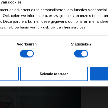
 van cookies
r Williams een vrij logische beslissing zijn, omdat
Advertentie instellingen
n Mercedes en dat is de motorleverancier voor het
ent en advertenties te personaliseren, om functies voor social
Toon alle alcoholische drankenadvertenties (18+)
oed bevriend met Mercedes-baas Toto Wolff.
. Ook delen we informatie over uw gebruik van onze site met on
e. Deze partners kunnen deze gegevens combineren met andere i
Toon alle kansspelenadvertenties (24+)
erzameld op basis van uw gebruik van hun services.
Meer informatie?
Voorkeuren
Statistieken
JONGER DAN 24
24 JAAR OF OUDER
eeg ons
privacybeleid
voor meer informatie over gegevensgebruik en -bes
Selectie toestaan