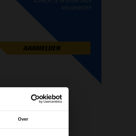
SCHRIJF JE IN VOOR ONZE
NIEUWSBRIEF
AANMELDEN
Over
de website!