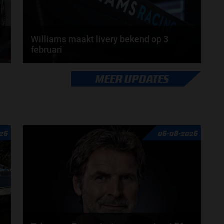
Williams maakt livery bekend op 3
februari
Williams zal op 3 februari de eerste beelden van de
MEER UPDATES
auto voor 2026 laten zien. Op McLaren na zijn...
door
Tim Koenders
26
06-08-2026