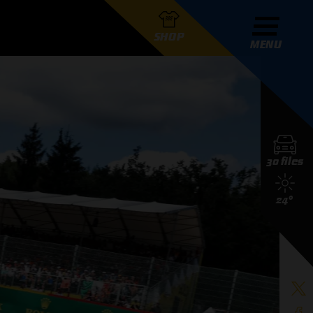
SHOP
MENU
R GRAND PRIX RADIO
30 files
DERS
24°
D PRIX RADIO TEAM
D PRIX RADIO ACTIES