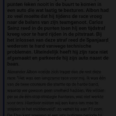
punten leken nooit in de buurt te komen in
een auto die wat lastig te besturen. Albon had
zo veel moeite dat hij tijdens de race vroeg
naar de balans van zijn teamgenoot. Carlos
Sainz reed in de punten toen hij een tijdstraf
kreeg voor te hard rijden in de pitstraat. Bij
het inlossen van deze straf reed de Spanjaard
wederom te hard vanwege technische
problemen. Uiteindelijk heeft hij zijn race niet
afgemaakt en parkeerde hij zijn auto naast de
baan.
Alexander Albon voelde zich trager dan de rest deze
race: ''Het was een langzame race voor mij. Ik was één
van de twee coureurs die startte op de harde band,
waarop we gewoon geen snelheid hadden. We wilden
per se de één-stop-strategie hanteren, wat niet werkte
voor ons. Hierdoor misten wij een kans om mee te
strijden in het middenveld'', zo vertelt hij aan
F1.com
.
De Thai kent sowieso al een iets lastigere periode bij