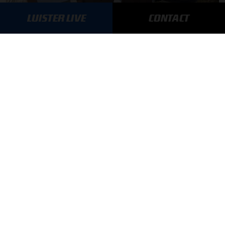
LUISTER LIVE
CONTACT
F1 aan Tafel: Max Verstappen geeft advies
MEER UPDATES
BLIJF OP DE HOOGTE!
SCHRIJF JE IN VOOR ONZE NIEUWSBRIEF
AANMELDEN