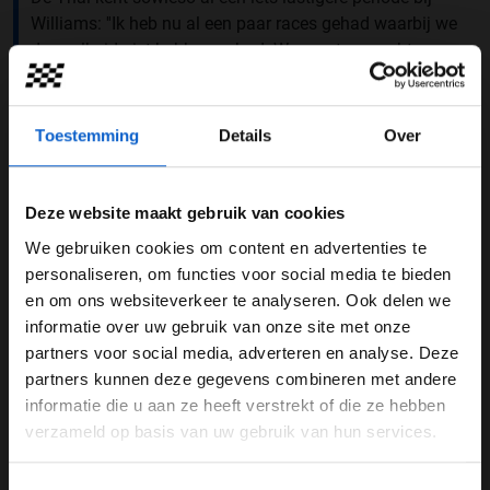
Williams: ''Ik heb nu al een paar races gehad waarbij we
de snelheid niet hebben gehad. We moeten erachter
komen waar het vandaan komt, we zien het namelijk in
de data en we zien de problemen die ik heb met de
auto. We moeten goed met elkaar gaan zitten zodat we
Toestemming
Details
Over
in Brazilië weer kunnen gaan scoren.''
Deze website maakt gebruik van cookies
We gebruiken cookies om content en advertenties te
WELKOM BIJ GRAND PRIX RADIO
personaliseren, om functies voor social media te bieden
en om ons websiteverkeer te analyseren. Ook delen we
informatie over uw gebruik van onze site met onze
Ben je 24 jaar of ouder?
partners voor social media, adverteren en analyse. Deze
Pas je advertentie instellingen aan en klik hieronder om
partners kunnen deze gegevens combineren met andere
door te gaan naar de website!
informatie die u aan ze heeft verstrekt of die ze hebben
verzameld op basis van uw gebruik van hun services.
Advertentie instellingen
Toon alle alcoholische drankenadvertenties (18+)