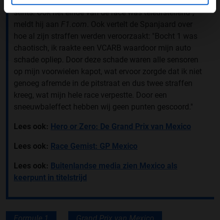
erg goed was. Ik was snel op de zachte band in beide
stints. Ook het einde van de race was teleurstellend'',
meldt hij aan
F1.com
. Ook vertelt de Spanjaard over
hoe al zijn straffen werden veroorzaakt: ''Bocht 1 was
chaotisch, ik raakte een VCARB waardoor mijn auto
schade opliep. Door deze schade waren alle sensoren
op mijn voorwielen kapot, wat ervoor zorgde dat ik niet
genoeg afremde in de pitstraat en dus twee straffen
kreeg, wat mijn hele race verpestte. Door een
sneeuwbaleffect hebben wij geen punten gescoord.''
Lees ook:
Hero or Zero: De Grand Prix van Mexico
Lees ook:
Race Gemist: GP Mexico
Lees ook:
Buitenlandse media zien Mexico als
keerpunt in titelstrijd
Formule 1
Grand Prix van Mexico