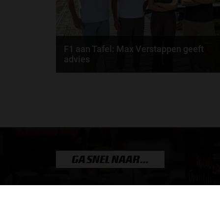
F1 aan Tafel: Max Verstappen geeft
advies
Max Verstappen adviseert Red Bull. Gaat George
Russell weg bij Mercedes? En moet de budgetcap...
door
de redactie van Grand Prix Radio
GA SNEL NAAR…
Max Verstappen nieuws
Grand Prix Kwalificaties