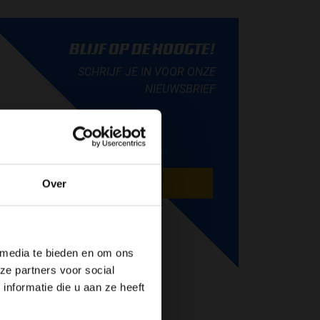
BLIJF OP DE HOOGTE!
SCHRIJF JE IN VOOR ONZE
NIEUWSBRIEF
AANMELDEN
Over
de website!
 media te bieden en om ons
ze partners voor social
nformatie die u aan ze heeft