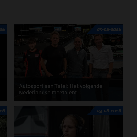
26
05-08-2026
Autosport aan Tafel: Het volgende
Nederlandse racetalent
Hoe klim je naar te top in de racewereld? Wat is er
26
03-08-2026
nodig om alles uit je carrière te halen? En hoe...
door
de redactie van Grand Prix Radio