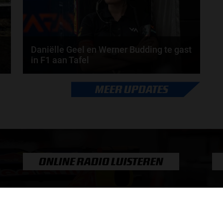
Daniëlle Geel en Werner Budding te gast
in F1 aan Tafel
Daniëlle Geel, Werner Budding en Ronald Molendijk
MEER UPDATES
schuiven aan in de nieuwe F1 aan Tafel. Maandag...
door
de redactie van Grand Prix Radio
ONLINE RADIO LUISTEREN
Luisteren naar Grand Prix Radio
Ov
Luisteren naar Grand Prix Classics
Fo