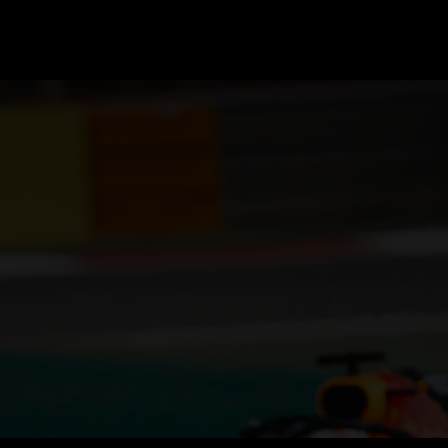
GRAND PRIX UPDATES
OVE
F1 UPDATES
FOUN
F1 KWALIFICATIES
GRAN
F1 RACES
GRAN
F1 KALENDER
F1 COUREURS KAMPIOENSCHAP