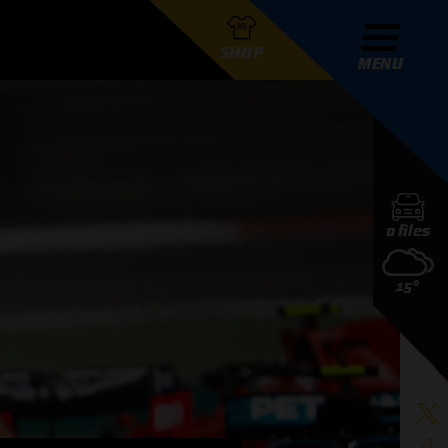
SHOP
MENU
R GRAND PRIX RADIO
0 files
DERS
15°
D PRIX RADIO TEAM
D PRIX RADIO ACTIES