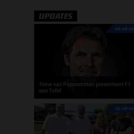
UPDATES
06-08-20
Toine van Peperstraten presenteert F1
aan Tafel
Rob van Someren, Beitske Visser en Frans
03-08-20
Verschuur schuiven aan in de nieuwe F1 aan Tafel.
Iedere...
door
Tim Koenders