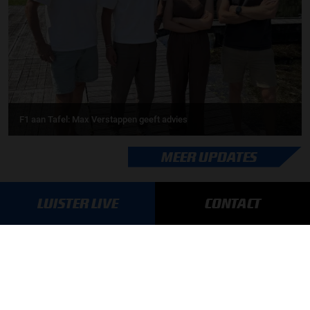
F1 aan Tafel: Max Verstappen geeft advies
MEER UPDATES
LUISTER LIVE
CONTACT
BLIJF OP DE HOOGTE!
SCHRIJF JE IN VOOR ONZE NIEUWSBRIEF