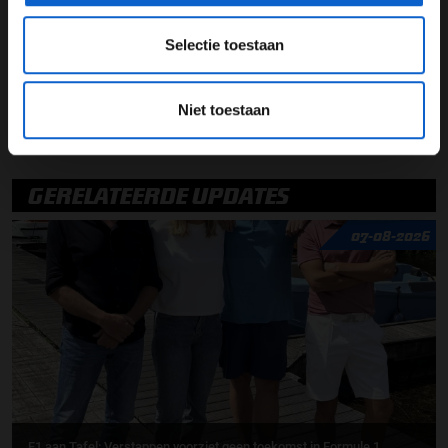
Selectie toestaan
Scuderia Ferrari
kwalificatie
Formule 1
Charles Leclerc
Lewis Hamilton
Niet toestaan
Grand Prix van Abu Dhabi
GERELATEERDE UPDATES
07-08-2026
F1 aan Tafel: Verstappen voorziet geen toekomst in Formule 1