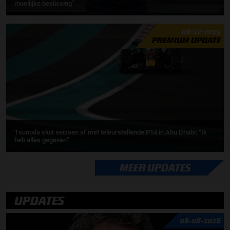
moeilijke beslissing''
08-12-2025
PREMIUM UPDATE
Tsunoda sluit seizoen af met teleurstellende P14 in Abu Dhabi: “Ik
heb alles gegeven”
MEER UPDATES
UPDATES
06-08-2026