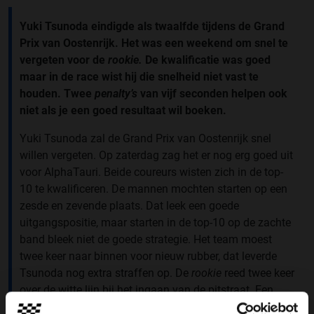
Yuki Tsunoda eindigde als twaalfde tijdens de Grand
Prix van Oostenrijk. Het was een weekend om snel te
vergeten voor de
rookie.
De kwalificatie was goed
maar in de race wist hij die snelheid niet vast te
houden. Twee
penalty’s
van vijf seconden helpen ook
niet als je een goed resultaat wil boeken.
Yuki Tsunoda zal de Grand Prix van Oostenrijk snel
willen vergeten. Op zaterdag zag het er nog erg goed uit
voor AlphaTauri. Beide coureurs wisten zich in de top-
10 te kwalificeren. De mannen mochten starten op een
zesde en zevende plaats. Dat leek een goede
uitgangspositie, maar starten in de top-10 op de zachte
band bleek niet de goede strategie. Het team moest
twee keer naar binnen voor nieuw rubber, dat leverde
Tsunoda nog extra straffen op. De
rookie
reed twee keer
over de witte lijn bij het ingaan van de pitstraat. Een
domme fout die Tsunoda twee keer een vijf seconden