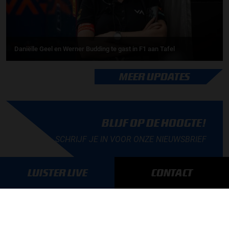
Daniëlle Geel en Werner Budding te gast in F1 aan Tafel
MEER UPDATES
BLIJF OP DE HOOGTE!
SCHRIJF JE IN VOOR ONZE NIEUWSBRIEF
LUISTER LIVE
CONTACT
AANMELDEN