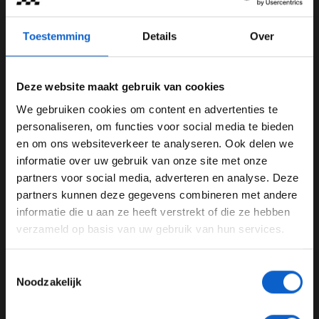
straf opleverde.
Toestemming
Details
Over
Tsunoda liet aan
Ziggo Sport
weten dat hij wel werd
gewaarschuwd door zijn team, al was hij zelf van
mening dat het wel wat eerder had gekund. “Het team
Deze website maakt gebruik van cookies
heeft me gewaarschuwd maar dat deden ze erg laat.”
De Japanner liet weten dat punten lastig waren, ook
We gebruiken cookies om content en advertenties te
WELKOM BIJ GRAND PRIX RADIO
zonder de straffen. “We waren gewoon erg langzaam
personaliseren, om functies voor social media te bieden
vandaag.”
en om ons websiteverkeer te analyseren. Ook delen we
informatie over uw gebruik van onze site met onze
Ben je 24 jaar of ouder?
Lees ook:
Olav Mol: “Denk dat ze zich bij Mercedes
partners voor social media, adverteren en analyse. Deze
achter de oren krabben”
Pas je advertentie instellingen aan en klik hieronder om
partners kunnen deze gegevens combineren met andere
door te gaan naar de website!
informatie die u aan ze heeft verstrekt of die ze hebben
Lees ook:
Coureurs moeten naar stewards na
verzameld op basis van uw gebruik van hun services.
negeren dubbele gele vlag
Advertentie instellingen
Toon alle alcoholische drankenadvertenties (18+)
Lees ook:
Zak Brown vindt tijdstraffen Norris en Pérez
Toestemmingsselectie
Toon alle kansspelenadvertenties (24+)
niet terecht
Noodzakelijk
Meer informatie?