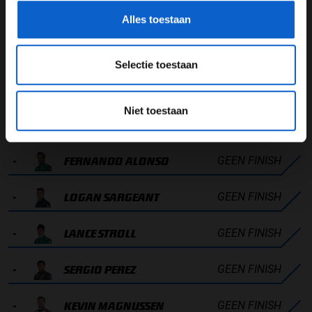
0 PUNTEN
12
YUKI TSUNODA
Alles toestaan
0 PUNTEN
13
NICO HÜLKENBERG
Selectie toestaan
0 PUNTEN
14
VALTTERI BOTTAS
Niet toestaan
0 PUNTEN
15
ZHOU GUANYU
GEEN FINISH
-
FERNANDO ALONSO
GEEN FINISH
-
LOGAN SARGEANT
GEEN FINISH
-
LANCE STROLL
GEEN FINISH
-
SERGIO PEREZ
GEEN FINISH
-
KEVIN MAGNUSSEN