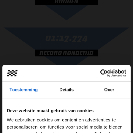
RONDEN
01:17.774
RECORD RONDETIJD
Toestemming
Details
Over
RACE UITSLAG
25 PUNTEN
1
MAX VERSTAPPEN
Deze website maakt gebruik van cookies
19 PUNTEN
2
LEWIS HAMILTON
We gebruiken cookies om content en advertenties te
WELKOM BIJ GRAND PRIX RADIO
personaliseren, om functies voor social media te bieden