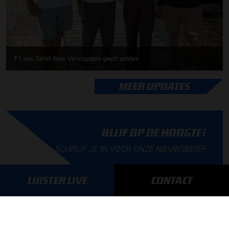
F1 aan Tafel: Max Verstappen geeft advies
MEER UPDATES
BLIJF OP DE HOOGTE!
SCHRIJF JE IN VOOR ONZE NIEUWSBRIEF
LUISTER LIVE
CONTACT
AANMELDEN