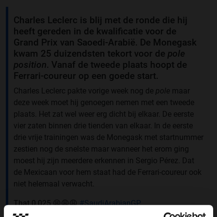
Charles Leclerc is blij met de ronde die hij
heeft gereden in de kwalificatie voor de
Grand Prix van Saoedi-Arabië. De Monegask
kwam 25 duizendsten tekort voor de
pole
position
. Vanaf de tweede plaats hoopt de
Ferrari-coureur op een goede start.
Charles Leclerc pakte vorige week nog de
pole
maar
deze week moet hij genoegen nemen met een tweede
plaats. Het zat wel weer erg dicht bij elkaar. De eerste
vier zaten binnen drie tienden van elkaar. In de eerste
drie vrije trainingen was de Monegask met startnummer
zestien nog de snelste maar wanneer het erom ging
moest hij zijn meerdere erkennen in Sergio Pérez. Dat
de Mexicaan voor hem staat had de Ferrari-coureur ook
niet helemaal verwacht.
That 0.025 😫😩😩
#SaudiArabianGP