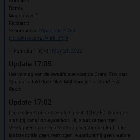
Hamilton
Bottas
Magnussen ⁰
Ricciardo
Schumacher
#SpanishGP
#F1
pic.twitter.com/JvIMHtFcj9
— Formula 1 (@F1)
May 21, 2022
Update 17:05
Het verslag van de kwalificatie voor de Grand Prix van
Spanje verteld door Olav Mol hoor je op
Grand Prix
Radio
.
Update 17:02
Leclerc heeft nu ook een tijd gezet: 1:18.750. Daarmee
start hij vanaf
pole position
. Hij staat samen met
Verstappen op de eerste startrij. Verstappen had in de
laatste ronde geen vermogen, waardoor hij geen laatste