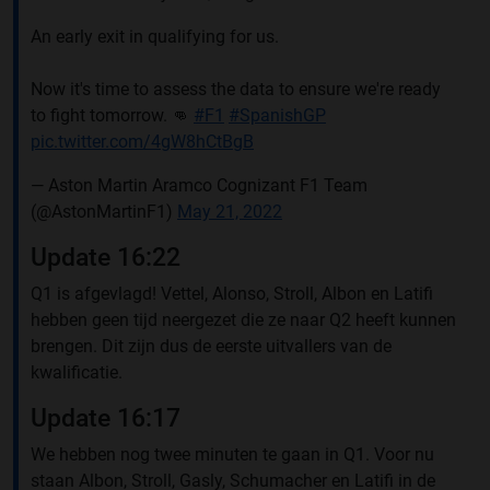
An early exit in qualifying for us.
Now it's time to assess the data to ensure we're ready
to fight tomorrow. 👊
#F1
#SpanishGP
pic.twitter.com/4gW8hCtBgB
— Aston Martin Aramco Cognizant F1 Team
(@AstonMartinF1)
May 21, 2022
Update 16:22
Q1 is afgevlagd! Vettel, Alonso, Stroll, Albon en Latifi
hebben geen tijd neergezet die ze naar Q2 heeft kunnen
brengen. Dit zijn dus de eerste uitvallers van de
kwalificatie.
Update 16:17
We hebben nog twee minuten te gaan in Q1. Voor nu
staan Albon, Stroll, Gasly, Schumacher en Latifi in de