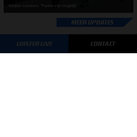
Sauber-coureurs: “Punten zijn mogelijk”
MEER UPDATES
UPDATES
LUISTER LIVE
CONTACT
07-08-2026
F1 aan Tafel: Verstappen voorziet geen toekomst in Formule 1
06-08-2026