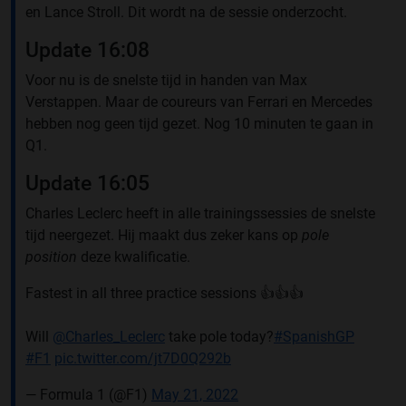
en Lance Stroll. Dit wordt na de sessie onderzocht.
Update 16:08
Voor nu is de snelste tijd in handen van Max
Verstappen. Maar de coureurs van Ferrari en Mercedes
hebben nog geen tijd gezet. Nog 10 minuten te gaan in
Q1.
Update 16:05
Charles Leclerc heeft in alle trainingssessies de snelste
tijd neergezet. Hij maakt dus zeker kans op
pole
position
deze kwalificatie.
Fastest in all three practice sessions 👍👍👍
Will
@Charles_Leclerc
take pole today?
#SpanishGP
#F1
pic.twitter.com/jt7D0Q292b
— Formula 1 (@F1)
May 21, 2022