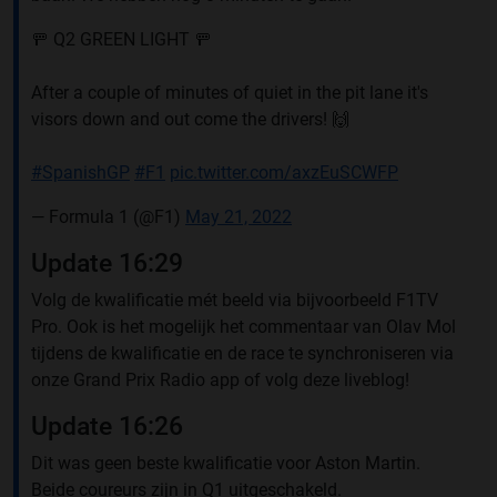
🚥 Q2 GREEN LIGHT 🚥
After a couple of minutes of quiet in the pit lane it's
visors down and out come the drivers! 🙌
#SpanishGP
#F1
pic.twitter.com/axzEuSCWFP
— Formula 1 (@F1)
May 21, 2022
Update 16:29
Volg de kwalificatie mét beeld via bijvoorbeeld F1TV
Pro. Ook is het mogelijk het commentaar van Olav Mol
tijdens de kwalificatie en de race te synchroniseren via
onze Grand Prix Radio app of volg deze liveblog!
Update 16:26
Dit was geen beste kwalificatie voor Aston Martin.
Beide coureurs zijn in Q1 uitgeschakeld.