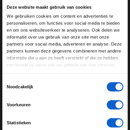
Update 16:52
Deze website maakt gebruik van cookies
Nadat Q2 was afgevlagd, werd de snelle tijd van Norris
We gebruiken cookies om content en advertenties te
verwijderd door
track limits
. Hij kan dus niet deelnemen
WELKOM BIJ GRAND PRIX RADIO
personaliseren, om functies voor social media te bieden
aan Q3. Maar hierdoor is Mick Schumacher wel
en om ons websiteverkeer te analyseren. Ook delen we
verzekerd van een plek in de top 10.
informatie over uw gebruik van onze site met onze
Ben je 24 jaar of ouder?
Great effort from
@SchumacherMick
👍
partners voor social media, adverteren en analyse. Deze
Pas je advertentie instellingen aan en klik hieronder om
partners kunnen deze gegevens combineren met andere
door te gaan naar de website!
The Haas driver was sitting in P11 in Q2 before Lando
informatie die u aan ze heeft verstrekt of die ze hebben
Norris had his lap time deleted
#SpanishGP
#F1
verzameld op basis van uw gebruik van hun services.
Advertentie instellingen
pic.twitter.com/oB9SFwQWl3
Toon alle alcoholische drankenadvertenties (18+)
Toestemmingsselectie
— Formula 1 (@F1)
May 21, 2022
Toon alle kansspelenadvertenties (24+)
Noodzakelijk
Update 16:49
Meer informatie?
Q3 is van start gegaan. Er lijken een hoop kanshebbers
Voorkeuren
voor de
pole position
vandaag. Wie zet de beste tijd
neer?
JONGER DAN 24
Statistieken
Update 16:47