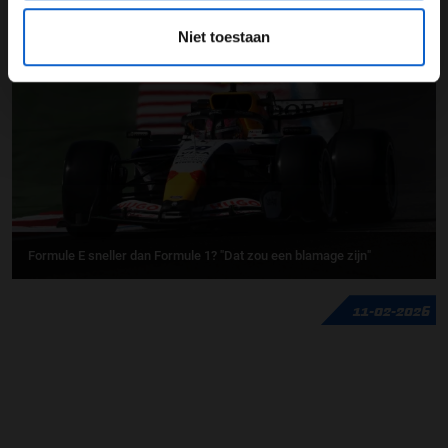
GERELATEERDE UPDATES
Niet toestaan
17-02-2026
Formule E sneller dan Formule 1? "Dat zou een blamage zijn"
11-02-2026