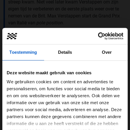
streep kwam. Niet veel later kwam Verstappen om zijn
eigen tijd te verbeteren en de eerste plaats weer over te
nemen van de Brit. Max Verstappen start de Grand Prix
van Italië van
pole position
.
Another record for Max 🤩
Verstappen takes his 45th pole for Red Bull overtaking
Toestemming
Details
Over
Sebastian Vettel's tally
#F1
#ItalianGP
pic.twitter.com/UuC0gmheXK
Deze website maakt gebruik van cookies
— Formula 1 (@F1)
September 6, 2025
We gebruiken cookies om content en advertenties te
Auto stuk beter
WELKOM BIJ GRAND PRIX RADIO
personaliseren, om functies voor social media te bieden
“Het is hier altijd erg lastig omdat we met weinig
en om ons websiteverkeer te analyseren. Ook delen we
downforce rijden. Het is heel makkelijk om een foutje te
informatie over uw gebruik van onze site met onze
Ben je 24 jaar of ouder?
maken, bijvoorbeeld bij het remmen. Ik ben heel blij met
partners voor social media, adverteren en analyse. Deze
Pas je advertentie instellingen aan en klik hieronder om
de ronden die ik heb gereden, het is echt fantastisch.”
partners kunnen deze gegevens combineren met andere
door te gaan naar de website!
Dat liet de Nederlander direct na de kwalificatie weten
informatie die u aan ze heeft verstrekt of die ze hebben