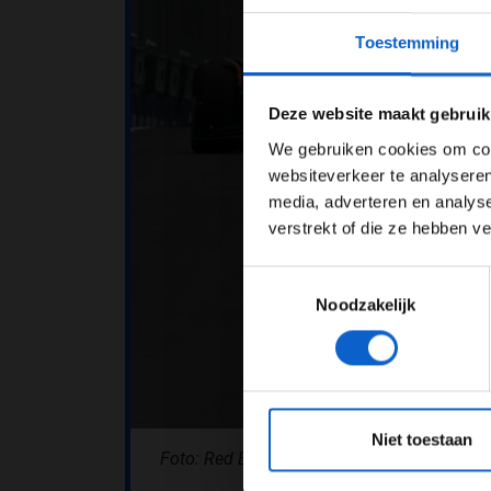
Toestemming
Pas je adv
Deze website maakt gebruik
We gebruiken cookies om cont
websiteverkeer te analyseren
media, adverteren en analys
verstrekt of die ze hebben v
Toestemmingsselectie
Noodzakelijk
*Raadpl
Niet toestaan
Foto: Red Bull Content Pool