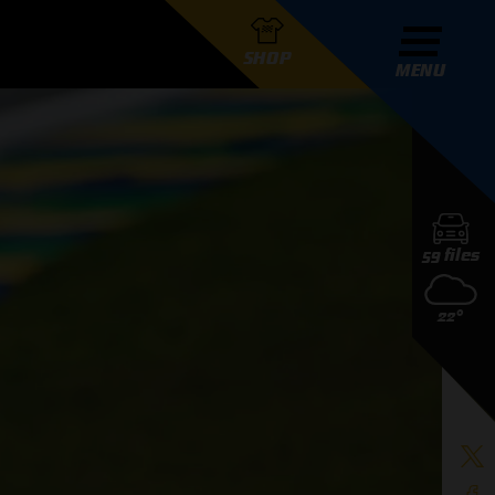
SHOP
MENU
R GRAND PRIX RADIO
59 files
DERS
22°
D PRIX RADIO TEAM
D PRIX RADIO ACTIES