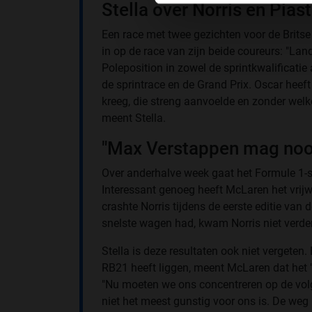
Stella over Norris en Piastr
Een race met twee gezichten voor de Britse 
in op de race van zijn beide coureurs: "L
Poleposition in zowel de sprintkwalificatie
de sprintrace en de Grand Prix. Oscar heeft 
kreeg, die streng aanvoelde en zonder welk
meent Stella.
"Max Verstappen mag noo
Over anderhalve week gaat het Formule 1-s
Interessant genoeg heeft McLaren het vrijwe
crashte Norris tijdens de eerste editie van
snelste wagen had, kwam Norris niet verde
Stella is deze resultaten ook niet vergeten
RB21 heeft liggen, meent McLaren dat het "
"Nu moeten we ons concentreren op de volge
niet het meest gunstig voor ons is. De weg 