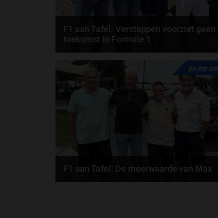
F1 aan Tafel: Verstappen voorziet geen
toekomst in Formule 1
Max Verstappen wil géén Formule 1-team, de FIA e
31-07-2
de motorfabrikanten zaten niet op één lijn en...
door
de redactie van Grand Prix Radio
F1 aan Tafel: De meerwaarde van Max
Geen enkele sensor kan wat Max Verstappen voelt,
Formule 1-CEO Stefano Domenicali zorgt voor...