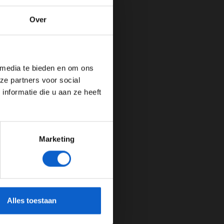
Over
de website!
 media te bieden en om ons
ze partners voor social
nformatie die u aan ze heeft
Marketing
cherming.
Alles toestaan