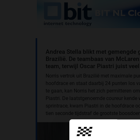
Andrea Stella blikt met gemengde 
Brazilië. De teambaas van McLaren
team, terwijl Oscar Piastri juist ve
Norris vertrok uit Brazilië met maximale pu
hoofdrace en staat daarbij 24 punten los 
te gaan, kan Norris het zich permitteren o
Piastri. De laatstgenoemde coureur kend
sprintrace, kwam Piastri in de hoofdrace oo
tien seconde tijdstraf de grootste boosdoen