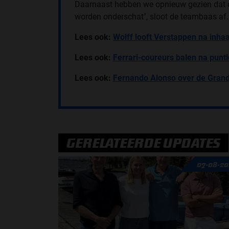
Daarnaast hebben we opnieuw gezien dat o
worden onderschat", sloot de teambaas af.
Lees ook:
Wolff looft Verstappen na inha
Lees ook:
Ferrari-coureurs balen na puntl
Lees ook:
Fernando Alonso over de Grand 
GERELATEERDE UPDATES
07-08-20