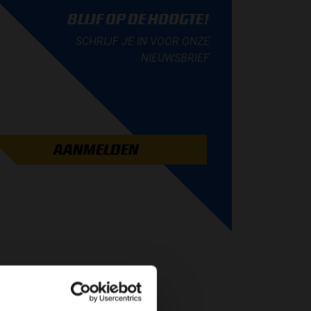
BLIJF OP DE HOOGTE!
SCHRIJF JE IN VOOR ONZE
NIEUWSBRIEF
AANMELDEN