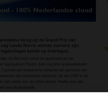
gevoelens terug op de Grand Prix van
 zag Lando Norris winnen namens zijn
el tegenslagen kende op Interlagos.
nten. De Brit won zowel de sprintrace als de
van teamgenoot Piastri. Met nog drie raceweekenden
m 7 punten per weekend te verliezen ten opzichte van
e wederom een moeizaam weekend. Na een DNF in de
k niet verder dan de vijfde plaats. Hierbij was een
er voor de Australiër.
WELKOM BIJ GRAND PRIX RADIO