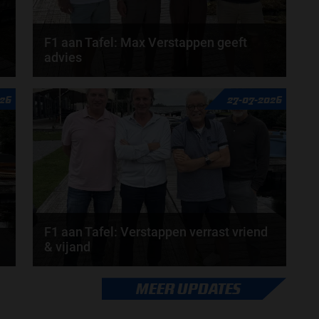
F1 aan Tafel: Max Verstappen geeft
advies
n
Max Verstappen adviseert Red Bull. Gaat George
026
27-07-2026
Russell weg bij Mercedes? En moet de budgetcap...
door
de redactie van Grand Prix Radio
F1 aan Tafel: Verstappen verrast vriend
& vijand
Max Verstappen verrast zichzelf. De opmerkelijke
MEER UPDATES
straffen en blauwe vlaggen. En Maleisië is terug...