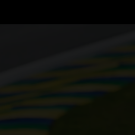
GRAND PRIX UPDATES
OVE
F1 UPDATES
FOUN
F1 KWALIFICATIES
GRAN
F1 RACES
GRAN
F1 KALENDER
F1 COUREURS KAMPIOENSCHAP