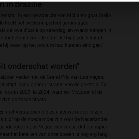
i in Brazilië
renstal. In een persbericht van McLaren gaat Stella
ando heeft het weekend perfect gemanaged.
 als de kwalificatie op zaterdag, en overwinningen in
duur betaald voor de straf die hij bij de herstart
e hij zeker op het podium had kunnen eindigen,"
it onderschat worden"
eizoen verder met de Grand Prix van Las Vegas.
l altijd lastig door de straten van de gokstad. Zo
 de race in 2023. In 2024, wanneer McLaren al de
r dan de zesde plaats.
. En met Verstappen die een nieuwe motor in zijn
altijd" op de hoede moet zijn voor de Nederlander:
nde race in Las Vegas, een circuit dat op papier
naar het bereiken van onze doelen is nog erg lang.