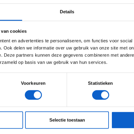
Details
Ben je 24 jaar of ouder?
ertentie instellingen aan en klik hieronder om door te gaan naar 
 van cookies
Advertentie instellingen
ent en advertenties te personaliseren, om functies voor social
Toon alle alcoholische drankenadvertenties (18+)
. Ook delen we informatie over uw gebruik van onze site met on
e. Deze partners kunnen deze gegevens combineren met andere i
Toon alle kansspelenadvertenties (24+)
erzameld op basis van uw gebruik van hun services.
Meer informatie?
Voorkeuren
Statistieken
JONGER DAN 24
24 JAAR OF OUDER
eeg ons
privacybeleid
voor meer informatie over gegevensgebruik en -bes
Selectie toestaan