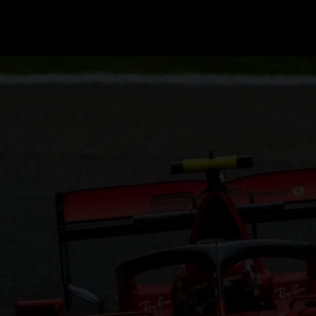
GRAND PRIX UPDATES
OVE
F1 UPDATES
FOUN
F1 KWALIFICATIES
GRAN
F1 RACES
GRAN
F1 KALENDER
F1 COUREURS KAMPIOENSCHAP