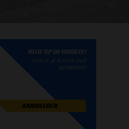
BLIJF OP DE HOOGTE!
SCHRIJF JE IN VOOR ONZE
NIEUWSBRIEF
AANMELDEN