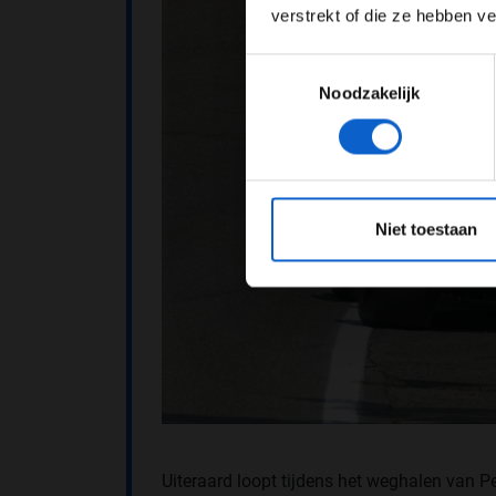
verstrekt of die ze hebben v
Toestemmingsselectie
Noodzakelijk
*Raadpl
Niet toestaan
Uiteraard loopt tijdens het weghalen van Pe