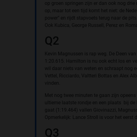
op groen springen zijn er dan ook nog drie
op, maar tot een tijd komt het niet: de Ned
power" en rijdt stapvoets terug naar de pits. 
Ook Kubica, George Russell, Perez en Roma
Q2
Kevin Magnussen is rap weg. De Deen van 
1:20.615. Hamilton is nu ook echt los en ve
wil daar niets van weten en schraapt nog ee
Vettel, Ricciardo, Valtteri Bottas en Alex Al
vinden.
Met nog twee minuten te gaan zijn opeens a
ultieme laatste rondje en een plaats bij de
gaat (1:19.464) vallen Giovinazzi, Magnusse
Opmerkelijk: Lance Stroll is voor het eerst 
Q3