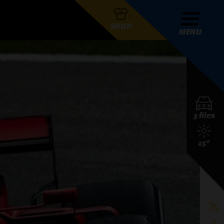
SHOP
MENU
R GRAND PRIX RADIO
3 files
DERS
15°
D PRIX RADIO TEAM
D PRIX RADIO ACTIES