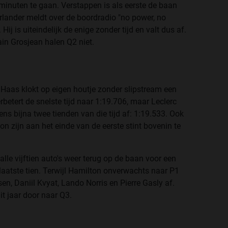
 minuten te gaan. Verstappen is als eerste de baan
erlander meldt over de boordradio "no power, no
Hij is uiteindelijk de enige zonder tijd en valt dus af.
in Grosjean halen Q2 niet.
Haas klokt op eigen houtje zonder slipstream een
rbetert de snelste tijd naar 1:19.706, maar Leclerc
ns bijna twee tienden van die tijd af: 1:19.533. Ook
bon zijn aan het einde van de eerste stint bovenin te
lle vijftien auto's weer terug op de baan voor een
 laatste tien. Terwijl Hamilton onverwachts naar P1
n, Daniil Kvyat, Lando Norris en Pierre Gasly af.
dit jaar door naar Q3.