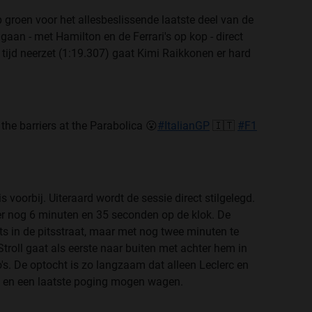
groen voor het allesbeslissende laatste deel van de
gaan - met Hamilton en de Ferrari's op kop - direct
e tijd neerzet (1:19.307) gaat Kimi Raikkonen er hard
he barriers at the Parabolica 😮
#ItalianGP
🇮🇹
#F1
s voorbij. Uiteraard wordt de sessie direct stilgelegd.
er nog 6 minuten en 35 seconden op de klok. De
ts in de pitsstraat, maar met nog twee minuten te
troll gaat als eerste naar buiten met achter hem in
's. De optocht is zo langzaam dat alleen Leclerc en
en en een laatste poging mogen wagen.