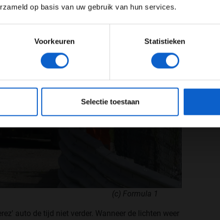
erzameld op basis van uw gebruik van hun services.
Meer informatie?
Voorkeuren
Statistieken
JONGER DAN 24
24 JAAR OF OUDER
eeg ons
privacybeleid
voor meer informatie over gegevensgebruik en -bes
Selectie toestaan
(c) Formula 1
rez' auto de tijd niet verder. Wanneer de lichten weer