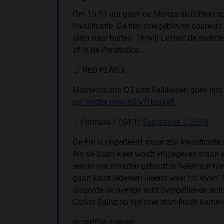
Om 15:51 uur gaan op Monza de lichten op 
kwalificatie. De tien overgebleven coureurs 
allen naar buiten. Terwijl Leclerc de snelst
af in de Parabolica.
🚩 RED FLAG🚩
Moments into Q3 and Raikkonen goes into t
pic.twitter.com/60w7UqoXy8
— Formula 1 (@F1)
September 7, 2019
De Fin is ongedeerd, maar zijn kwalificatie i
Als de baan weer wordt vrijgegeven staan 
eerste vier minuten gebeurt er helemaal nie
gaan komt iedereen ineens weer tot leven. S
slagorde de overige acht overgebleven auto
Carlos Sainz op tijd over start-finish kom
Incredible scenes!