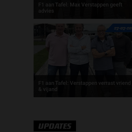
F1 aan Tafel: Max Verstappen geeft
advies
Max Verstappen adviseert Red Bull. Gaat George
27-07-2
Russell weg bij Mercedes? En moet de budgetcap...
door
de redactie van Grand Prix Radio
F1 aan Tafel: Verstappen verrast vriend
& vijand
Max Verstappen verrast zichzelf. De opmerkelijke
straffen en blauwe vlaggen. En Maleisië is terug...
door
de redactie van Grand Prix Radio
UPDATES