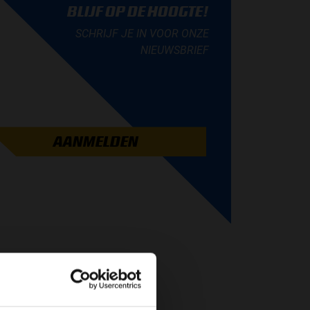
BLIJF OP DE HOOGTE!
SCHRIJF JE IN VOOR ONZE
NIEUWSBRIEF
AANMELDEN