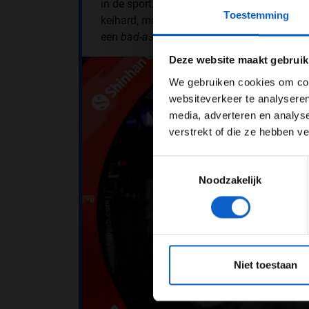
in de sport. Een van zijn eerste trainers, St
Toestemming
keihard, maar ik moest dat stukje in meze
een
bad-ass
te zijn”, aldus Ricciardo.
Pas je adv
Deze website maakt gebruik
We gebruiken cookies om cont
websiteverkeer te analyseren
media, adverteren en analys
verstrekt of die ze hebben v
Toestemmingsselectie
Noodzakelijk
*Raadpl
Niet toestaan