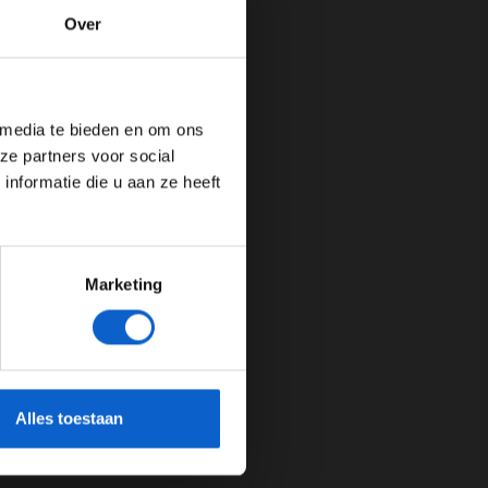
Over
de website!
 media te bieden en om ons
ze partners voor social
nformatie die u aan ze heeft
Marketing
cherming.
Alles toestaan