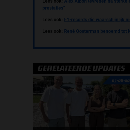
Lees ook:
Alex Albon tevreden na sterke e
prestaties''
Lees ook:
F1-records die waarschijnlijk 
Lees ook:
René Oosterman benoemd tot Ma
GERELATEERDE UPDATES
03-08-20