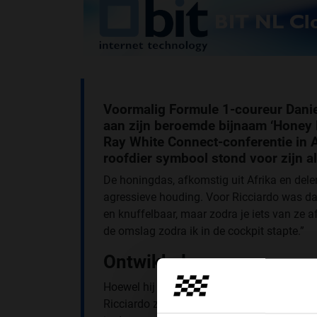
Voormalig Formule 1-coureur Daniel
aan zijn beroemde bijnaam ‘Honey 
Ray White Connect-conferentie in Au
roofdier symbool stond voor zijn alt
De honingdas, afkomstig uit Afrika en delen
agressieve houding. Voor Ricciardo was da
en knuffelbaar, maar zodra je iets van ze af
de omslag zodra ik in de cockpit stapte.”
Ontwikkelen
Hoewel hij in het dagelijks leven een ontsp
Ricciardo zijn zogenoemde 'killer instinct