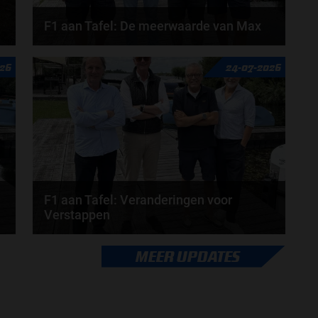
F1 aan Tafel: De meerwaarde van Max
Geen enkele sensor kan wat Max Verstappen voelt,
026
24-07-2026
Formule 1-CEO Stefano Domenicali zorgt voor...
door
de redactie van Grand Prix Radio
F1 aan Tafel: Veranderingen voor
Verstappen
Veranderingen aanstaande voor Max Verstappen en
MEER UPDATES
Red Bull. McLaren en Aston Martin komen met
grote...
door
de redactie van Grand Prix Radio