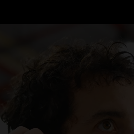
GRAND PRIX UPDATES
OVE
F1 UPDATES
FOUN
F1 KWALIFICATIES
GRAN
F1 RACES
GRAN
F1 KALENDER
F1 COUREURS KAMPIOENSCHAP