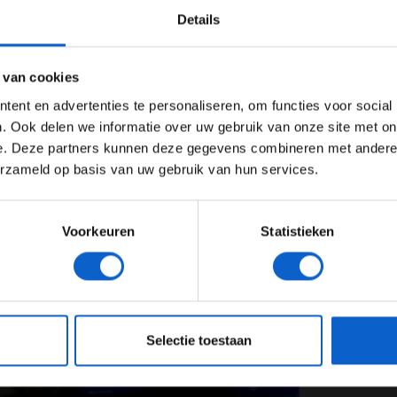
u Smith, hielp hem daarbij. “Ik ben van nature niet
Details
lf naar boven halen. Soms voelde het goed om even
Ben je 24 jaar of ouder?
ertentie instellingen aan en klik hieronder om door te gaan naar 
 van cookies
Advertentie instellingen
ent en advertenties te personaliseren, om functies voor social
Toon alle alcoholische drankenadvertenties (18+)
. Ook delen we informatie over uw gebruik van onze site met on
e. Deze partners kunnen deze gegevens combineren met andere i
Toon alle kansspelenadvertenties (24+)
erzameld op basis van uw gebruik van hun services.
Meer informatie?
Voorkeuren
Statistieken
JONGER DAN 24
24 JAAR OF OUDER
eeg ons
privacybeleid
voor meer informatie over gegevensgebruik en -bes
Selectie toestaan