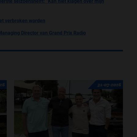
erste seizoenshelft: ''Kan niet klagen over mijn
niet verbroken worden
naging Director van Grand Prix Radio
26
31-07-2026