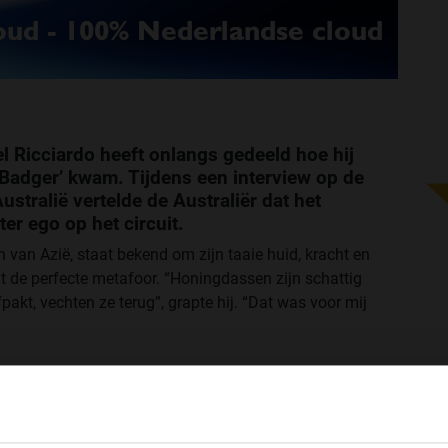
 Ricciardo heeft onlangs gedeeld hoe hij
Badger’ kwam. Tijdens een interview op de
stralië vertelde de Australiër dat het
er ego op het circuit.
 van Azië, staat bekend om zijn taaie huid, kracht en
t de perfecte metafoor. “Honingdassen zijn schattig
pakt, vechten ze terug”, grapte hij. “Dat was voor mij
annen en vrolijke persoonlijkheid heeft, moest
WELKOM BIJ GRAND PRIX RADIO
' ontwikkelen om te kunnen concurreren met de besten