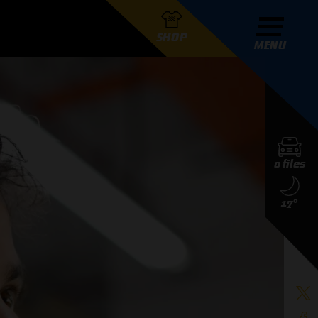
SHOP
MENU
R GRAND PRIX RADIO
0 files
DERS
17°
D PRIX RADIO TEAM
D PRIX RADIO ACTIES