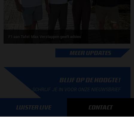
F1 aan Tafel: Max Verstappen geeft advies
MEER UPDATES
BLIJF OP DE HOOGTE!
SCHRIJF JE IN VOOR ONZE NIEUWSBRIEF
LUISTER LIVE
CONTACT