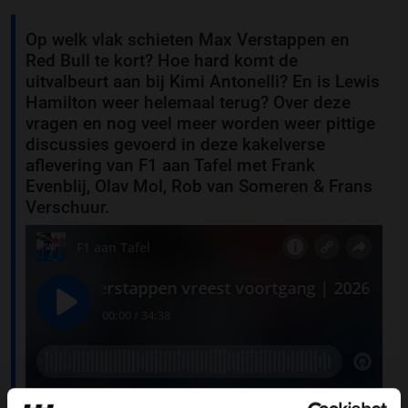
Op welk vlak schieten Max Verstappen en
Red Bull te kort? Hoe hard komt de
uitvalbeurt aan bij Kimi Antonelli? En is Lewis
Hamilton weer helemaal terug? Over deze
vragen en nog veel meer worden weer pittige
discussies gevoerd in deze kakelverse
aflevering van F1 aan Tafel met Frank
Evenblij, Olav Mol, Rob van Someren & Frans
Verschuur.