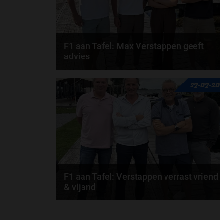
F1 aan Tafel: Max Verstappen geeft
advies
Max Verstappen adviseert Red Bull. Gaat George
27-07-2
Russell weg bij Mercedes? En moet de budgetcap...
door
de redactie van Grand Prix Radio
F1 aan Tafel: Verstappen verrast vriend
& vijand
Max Verstappen verrast zichzelf. De opmerkelijke
straffen en blauwe vlaggen. En Maleisië is terug...