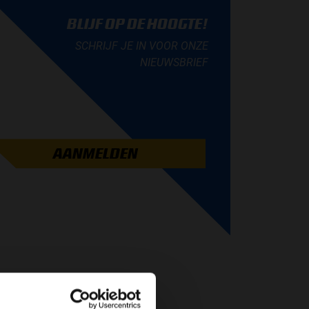
BLIJF OP DE HOOGTE!
SCHRIJF JE IN VOOR ONZE
NIEUWSBRIEF
AANMELDEN