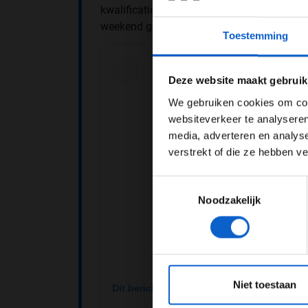
kwalificatie, want we zijn heel snel in de
weekend gaat worden.''
Toestemming
Pas je adv
Deze website maakt gebruik
We gebruiken cookies om cont
websiteverkeer te analyseren
media, adverteren en analys
verstrekt of die ze hebben v
Toestemmingsselectie
Noodzakelijk
*Raadpl
Niet toestaan
Dit bericht op Instagram bekijken