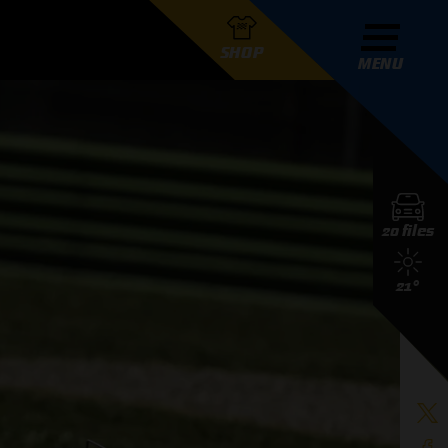
SHOP
MENU
R GRAND PRIX RADIO
20 files
DERS
21°
D PRIX RADIO TEAM
D PRIX RADIO ACTIES