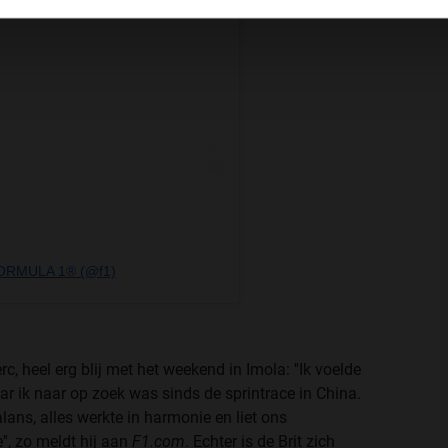
 FORMULA 1® (@f1)
rc, heel erg blij met het weekend in Imola: ''Ik voelde
ar ik naar op zoek was sinds de sprintrace in China.
alans, alles werkte in harmonie en liet ons
', zo meldt hij aan
F1.com
. Echter is de Brit zich