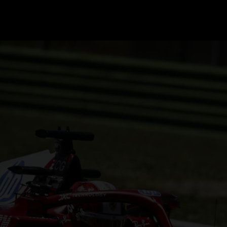
GRAND PRIX UPDATES
OVE
F1 UPDATES
FOUN
F1 KWALIFICATIES
GRAN
F1 RACES
GRAN
F1 KALENDER
F1 COUREURS KAMPIOENSCHAP