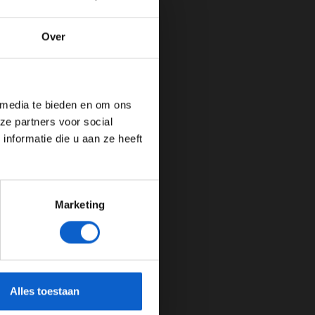
Over
de website!
 media te bieden en om ons
ze partners voor social
nformatie die u aan ze heeft
Marketing
cherming.
Alles toestaan