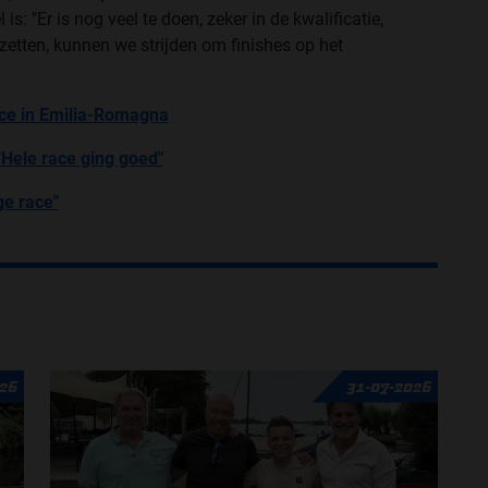
: ''Er is nog veel te doen, zeker in de kwalificatie,
zetten, kunnen we strijden om finishes op het
race in Emilia-Romagna
"Hele race ging goed"
ge race"
26
31-07-2026