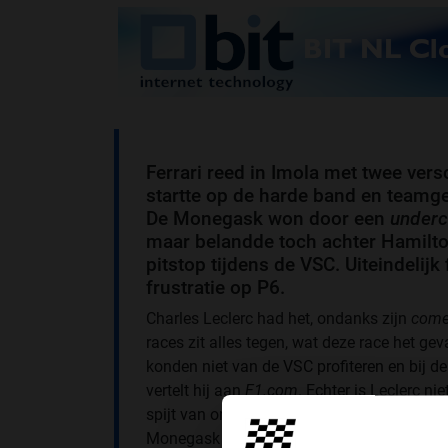
Ferrari reed in Imola met twee vers
startte op de harde band en teamg
De Monegask won door een
underc
maar belandde toch achter Hamilton
pitstop tijdens de VSC. Uiteindelijk
frustratie op P6.
Charles Leclerc had het, ondanks zijn
come
races zit alles tegen, wat deze race het 
konden niet van de VSC profiteren en bij 
vertelt hij aan
F1.com
. Echter is Leclerc nie
spijt van onze score, P6 is niet slecht als j
Monegask weet waar de zwakte van de auto 