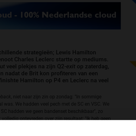
chillende strategieën; Lewis Hamilton
enoot Charles Leclerc startte op mediums.
ut
veel plekjes na zijn Q2-
exit
op zaterdag,
 nadat de Brit kon profiteren van een
 finishte Hamilton op P4 en Leclerc na veel
back
, niet naar zijn zin op zondag: ''In sommige
geval was. We hadden veel pech met de SC en VSC. We
de SC hadden we geen bandenset beschikbaar'', zo
t volledig ontevreden over zijn resultaat: ''Ik heb geen
e kijkt naar hoe lastig dit weekend was voor ons.'' De
ligt: ''Onze focus moet liggen op de snelheid in de