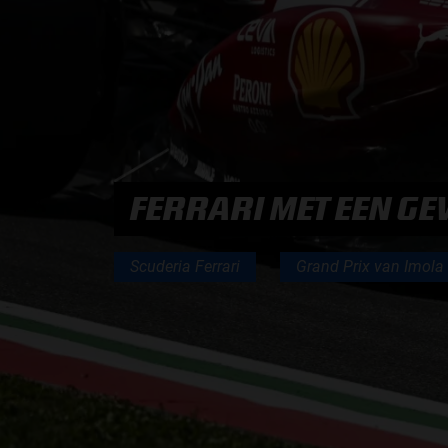
PODCASTS
HOE TE BELUISTEREN?
PODCAST PRESENTATOREN
FERRARI MET EEN G
PODCAST F1 AAN TAFEL
Scuderia Ferrari
Grand Prix van Imola
PODCAST AUTOSPORT AAN TAFEL