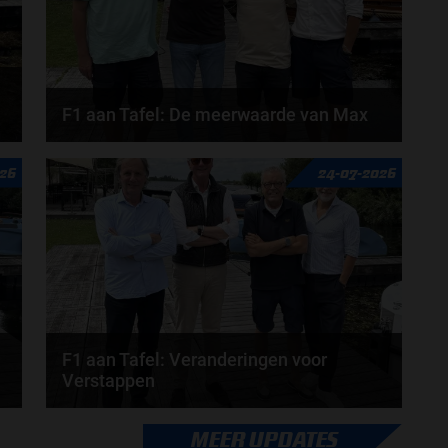
F1 aan Tafel: De meerwaarde van Max
Geen enkele sensor kan wat Max Verstappen voelt,
026
24-07-2026
Formule 1-CEO Stefano Domenicali zorgt voor...
door
de redactie van Grand Prix Radio
F1 aan Tafel: Veranderingen voor
Verstappen
Veranderingen aanstaande voor Max Verstappen en
MEER UPDATES
Red Bull. McLaren en Aston Martin komen met