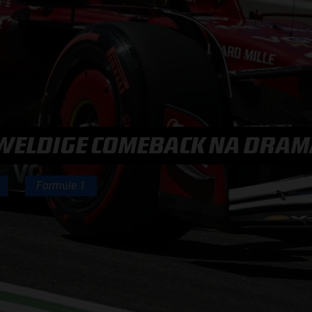
F1 TEAMS KAMPIOENSCHAP
MAX VERSTAPPEN
RACE GEMIST
EWELDIGE COMEBACK NA DRAMA
AANMELDEN NIEUWSBRIEF
Formule 1
NEEM CONTACT OP