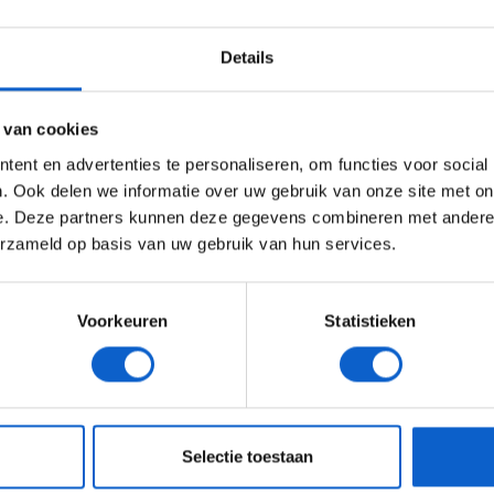
WELKOM BIJ GRAND PRIX RADIO
 race. We verwachten dan ook dat Monaco een lastig
Details
Ben je 24 jaar of ouder?
ertentie instellingen aan en klik hieronder om door te gaan naar 
 van cookies
Advertentie instellingen
ent en advertenties te personaliseren, om functies voor social
Toon alle alcoholische drankenadvertenties (18+)
. Ook delen we informatie over uw gebruik van onze site met on
e. Deze partners kunnen deze gegevens combineren met andere i
Toon alle kansspelenadvertenties (24+)
erzameld op basis van uw gebruik van hun services.
Meer informatie?
Voorkeuren
Statistieken
JONGER DAN 24
24 JAAR OF OUDER
eeg ons
privacybeleid
voor meer informatie over gegevensgebruik en -bes
Selectie toestaan