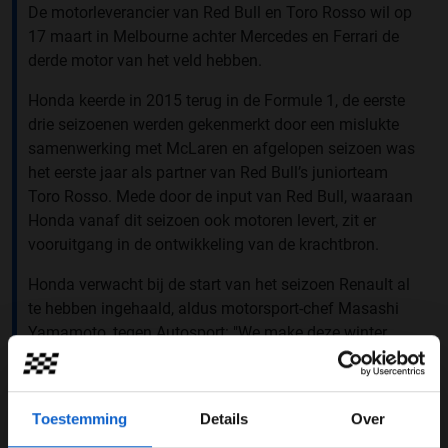
De motorleverancier van Red Bull en Toro Rosso wil op
17 maart in Melbourne achter Mercedes en Ferrari de
derde motor van het veld hebben.
Honda keerde in 2015 terug in de Formule 1, de eerste
drie seizoenen werden gekenmerkt door een mislukte
samenwerking met McLaren en afgelopen seizoen was
het eerste jaar als partner van Red Bull’s juniorteam
Toro Rosso. Mede door de input van Red Bull, waaraan
Honda vanaf dit seizoen ook motoren levert, zit er
vooruitgang in de ontwikkeling van de krachtbron.
Honda verwacht bij de start van het seizoen Renault al
te hebben ingehaald, aldus motorsport-chef Masashi
Yamamoto, tegen Autosport: "We make deze winter
grote stappen. We willen op zijn beginnen als derde
leverancier en dan gaandeweg het seizoen de koplopers
[Mercedes en Ferrari] inhalen."
Toestemming
Details
Over
Wanneer dat zou moeten gebeuren kan Yamamoto niet