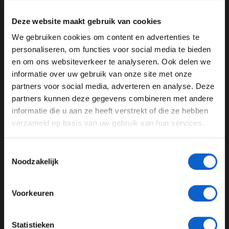
zeggen: "We willen er geen datum aan hangen, maar
Deze website maakt gebruik van cookies
Mercedes en Ferrari hebben heel veel kennis van de
grijze gebieden van de reglementen en daardoor staan
We gebruiken cookies om content en advertenties te
WELKOM BIJ GRAND PRIX RADIO
ze nu nog voor ons. Maar na vier jaar ontwikkeling, zijn
personaliseren, om functies voor social media te bieden
we eindelijk op de goede weg. Vanaf nu kunnen we het
en om ons websiteverkeer te analyseren. Ook delen we
tempo van onze doorontwikkeling opschroeven."
informatie over uw gebruik van onze site met onze
Ben je 24 jaar of ouder?
partners voor social media, adverteren en analyse. Deze
Pas je advertentie instellingen aan en klik hieronder om
partners kunnen deze gegevens combineren met andere
door te gaan naar de website!
informatie die u aan ze heeft verstrekt of die ze hebben
F1
Formule 1
verzameld op basis van uw gebruik van hun services.
Advertentie instellingen
Aston Martin Red Bull Racing
Honda
Toon alle alcoholische drankenadvertenties (18+)
Toestemmingsselectie
Scuderia Toro Rosso
Masashi Yamamoto
Toon alle kansspelenadvertenties (24+)
Noodzakelijk
Meer informatie?
GERELATEERDE UPDATES
Voorkeuren
03-08-2026
JONGER DAN 24
Statistieken