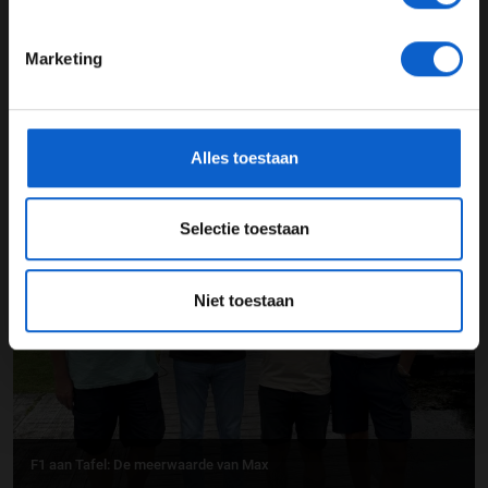
24 JAAR OF OUDER
Marketing
*Raadpleeg ons
privacybeleid
voor meer informatie over
gegevensgebruik en -bescherming.
Alles toestaan
F1 aan Tafel: Max Verstappen geeft advies
Selectie toestaan
31-07-2026
Niet toestaan
F1 aan Tafel: De meerwaarde van Max