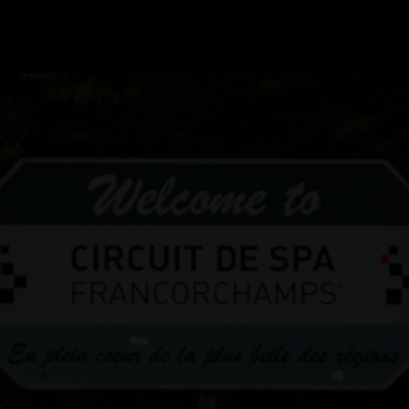
GRAND PRIX UPDATES
OVE
F1 UPDATES
FOUN
F1 KWALIFICATIES
GRAN
F1 RACES
GRAN
F1 KALENDER
F1 COUREURS KAMPIOENSCHAP