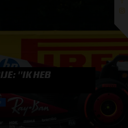
E: ''IK HEB
e