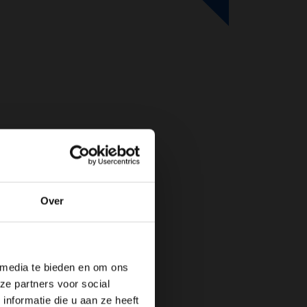
Over
de website!
 media te bieden en om ons
ze partners voor social
nformatie die u aan ze heeft