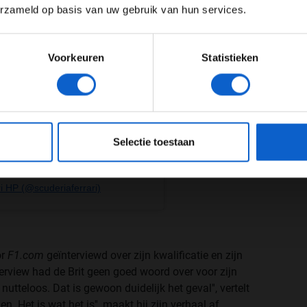
erzameld op basis van uw gebruik van hun services.
Meer informatie?
Voorkeuren
Statistieken
JONGER DAN 24
24 JAAR OF OUDER
eeg ons
privacybeleid
voor meer informatie over gegevensgebruik en -bes
Selectie toestaan
i HP (@scuderiaferrari)
or
F1.com
geïnterviewd over zijn kwalificatie en zijn
nterview had de Brit geen goed woord over voor zijn
 nutteloos. Dat is gewoon duidelijk het geval'', vertelt
n. Het is wat het is'', maakt hij zijn verhaal af.