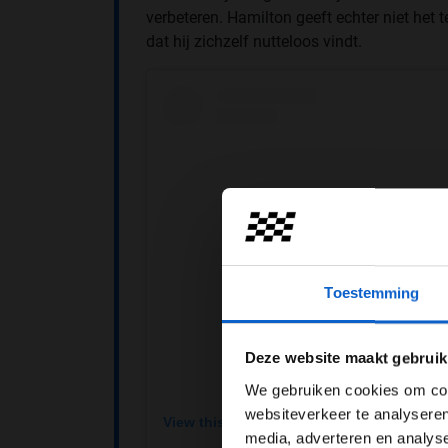
verbeteren. Hamilton geeft echter niet het 
dat hij zichzelf nutteloos vindt.
Toestemming
Pas je adv
Deze website maakt gebruik
We gebruiken cookies om cont
websiteverkeer te analyseren
View this post on Instagram
media, adverteren en analys