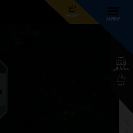
SHOP
MENU
R GRAND PRIX RADIO
36 files
DERS
21°
D PRIX RADIO TEAM
D PRIX RADIO ACTIES