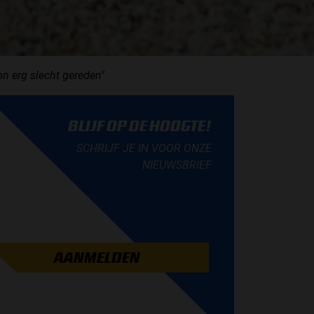
n erg slecht gereden''
BLIJF OP DE HOOGTE!
SCHRIJF JE IN VOOR ONZE
NIEUWSBRIEF
AANMELDEN