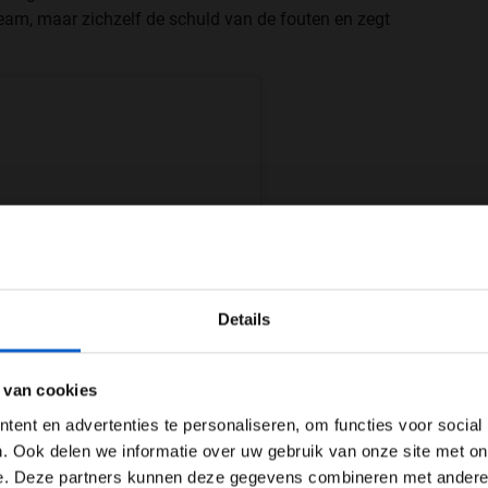
team, maar zichzelf de schuld van de fouten en zegt
WELKOM BIJ GRAND PRIX RADIO
Details
Ben je 24 jaar of ouder?
ertentie instellingen aan en klik hieronder om door te gaan naar 
 van cookies
Advertentie instellingen
ent en advertenties te personaliseren, om functies voor social
Toon alle alcoholische drankenadvertenties (18+)
. Ook delen we informatie over uw gebruik van onze site met on
e. Deze partners kunnen deze gegevens combineren met andere i
Toon alle kansspelenadvertenties (24+)