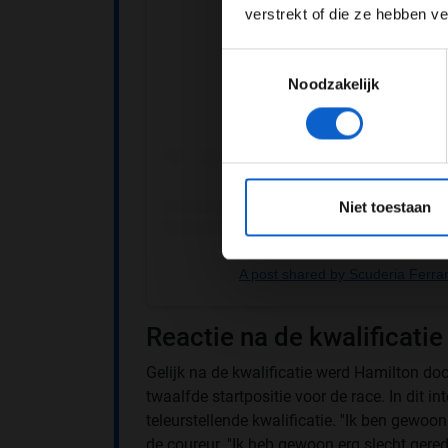
verstrekt of die ze hebben v
Toestemmingsselectie
Noodzakelijk
*Raadpl
Niet toestaan
A post shared by Scuderia Ferrar
Reactie na de kwalificatie
Gelijk na de kwalificatie werd Hamilton do
twaalfde startpositie voor de race. In dit i
teleurstellende kwalificatie. ''Ik ben gewoon
de coureur. ''Ik heb gewoon erg slecht gerede