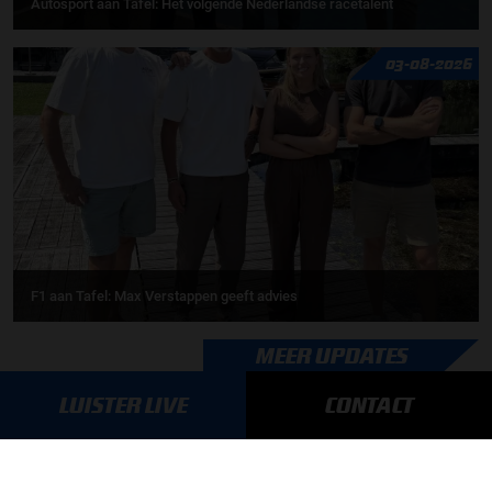
Autosport aan Tafel: Het volgende Nederlandse racetalent
03-08-2026
F1 aan Tafel: Max Verstappen geeft advies
MEER UPDATES
LUISTER LIVE
CONTACT
BLIJF OP DE HOOGTE!
SCHRIJF JE IN VOOR ONZE NIEUWSBRIEF