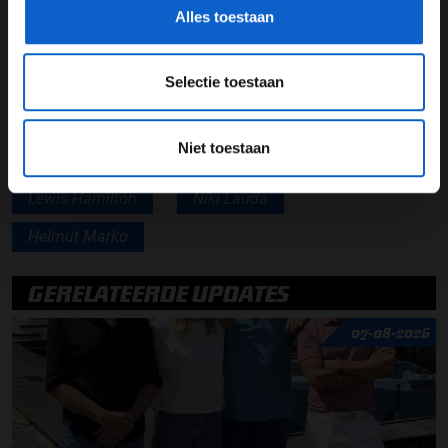
vragen", zou Lauda hebben gezegd. Nog diezelfde
Alles toestaan
maand werd Hamilton aangekondigd als opvolger van
Schumacher. Met een beetje hulp dus van Red Bull en
Marko.
Selectie toestaan
Niet toestaan
Formule 1
Mercedes AMG F1
Lewis Hamilton
Niki Lauda
Helmut Marko
GERELATEERDE UPDATES
07-08-2026