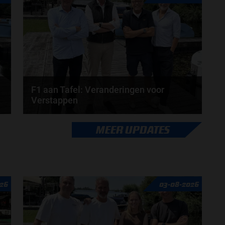
door
de redactie van Grand Prix Radio
F1 aan Tafel: Veranderingen voor
Verstappen
Veranderingen aanstaande voor Max Verstappen en
MEER UPDATES
Red Bull. McLaren en Aston Martin komen met
grote...
door
de redactie van Grand Prix Radio
26
03-08-2026