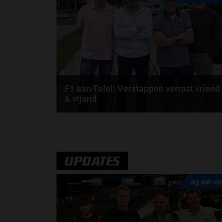
door
de redactie van Grand Prix Radio
F1 aan Tafel: Verstappen verrast vriend
& vijand
Max Verstappen verrast zichzelf. De opmerkelijke
straffen en blauwe vlaggen. En Maleisië is terug...
door
de redactie van Grand Prix Radio
UPDATES
05-08-20