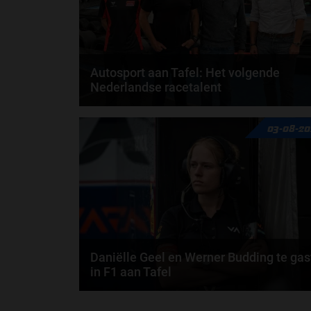
Autosport aan Tafel: Het volgende
Nederlandse racetalent
Hoe klim je naar te top in de racewereld? Wat is er
03-08-20
nodig om alles uit je carrière te halen? En hoe...
door
de redactie van Grand Prix Radio
Daniëlle Geel en Werner Budding te gas
in F1 aan Tafel
Daniëlle Geel, Werner Budding en Ronald Molendijk