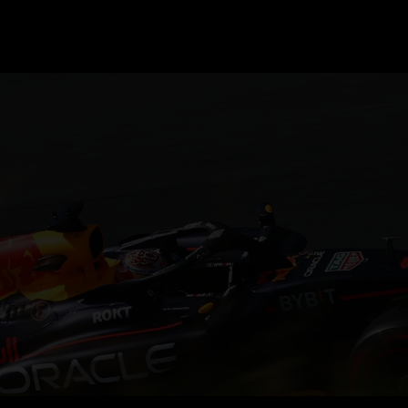
GRAND PRIX UPDATES
OVE
F1 UPDATES
FOUN
F1 KWALIFICATIES
GRAN
F1 RACES
GRAN
F1 KALENDER
F1 COUREURS KAMPIOENSCHAP