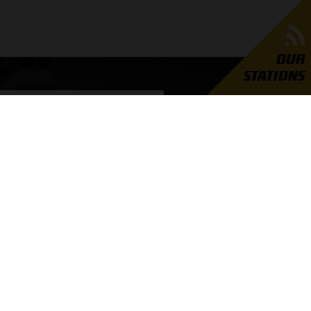
OUR
STATIONS
GRAND PRIX RADIO
er Grand Prix Radio
unders
ties
Cookies
Privacy
Advertentie instellingen