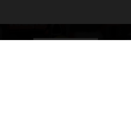
schuiven aan in de nieuwe F1 aan Tafel. Maandag..
door
de redactie van Grand Prix Radio
GA SNEL NAAR…
Max Verstappen nieuws
Grand Prix Kwalificaties
Grand Prix Races
Grand Prix Kalender
Aanmelden nieuwsbrief
© 2026 Grand Prix Radio - Proudly powered by
Emixion