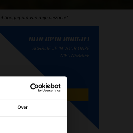
ut hoogtepunt van mijn seizoen!"
BLIJF OP DE HOOGTE!
SCHRIJF JE IN VOOR ONZE
NIEUWSBRIEF
AANMELDEN
Over
de website!