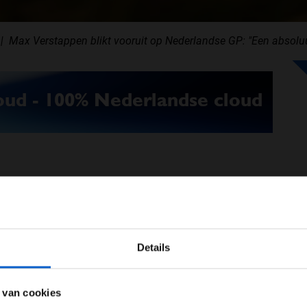
Max Verstappen blikt vooruit op Nederlandse GP: "Een absolu
nkele weken, op 29 augustus, begint het F1-
oningsklasse strijkt neer aan de Nederlandse kust,
wekkende achtbaan wordt gereden terwijl duizenden
WELKOM BIJ GRAND PRIX RADIO
 de baan staan. Ook Max Verstappen heeft er zin
Details
t F1-seizoen voor mij!".
Ben je 24 jaar of ouder?
wordt gevraagd of de Nederlandse Grand Prix een
ertentie instellingen aan en klik hieronder om door te gaan naar 
 van cookies
duidelijk: "Absoluut! Het is mijn thuiscircuit, dus ik