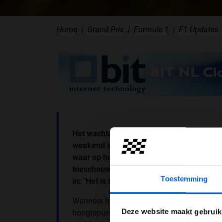
Home
Grand Prix
Formule 1
F1 Updates
Het wachten duurt niet lang meer. Over e
weekend in de duinen van Zandvoort. De k
waar op hoge snelheid over de duizeling
toeschouwers in een zee van oranje naast
Toestemming
in: "Het is absoluut een hoogtepunt van he
Wanneer hem in een interview met
Viaplay
Pas je adv
Deze website maakt gebruik
hoogtepunt van zijn seizoen is, reageert hij 