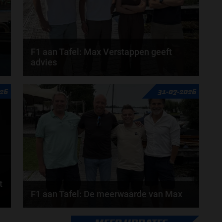
F1 aan Tafel: Max Verstappen geeft
advies
Max Verstappen adviseert Red Bull. Gaat George
26
31-07-2026
Russell weg bij Mercedes? En moet de budgetcap...
door
de redactie van Grand Prix Radio
t
F1 aan Tafel: De meerwaarde van Max
Geen enkele sensor kan wat Max Verstappen voelt,