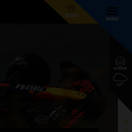
SHOP
MENU
R GRAND PRIX RADIO
0 files
DERS
17°
D PRIX RADIO TEAM
D PRIX RADIO ACTIES