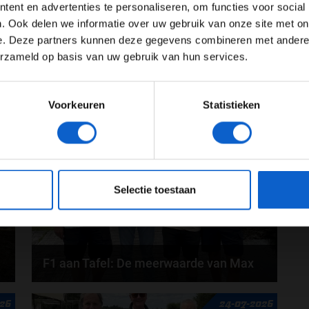
Advertentie instellingen
te komen."
ent en advertenties te personaliseren, om functies voor social
Toon alle alcoholische drankenadvertenties (18+)
. Ook delen we informatie over uw gebruik van onze site met on
e. Deze partners kunnen deze gegevens combineren met andere i
Toon alle kansspelenadvertenties (24+)
erzameld op basis van uw gebruik van hun services.
Meer informatie?
Voorkeuren
Statistieken
26
31-07-2026
JONGER DAN 24
24 JAAR OF OUDER
eeg ons
privacybeleid
voor meer informatie over gegevensgebruik en -bes
Selectie toestaan
F1 aan Tafel: De meerwaarde van Max
Geen enkele sensor kan wat Max Verstappen voelt,
026
24-07-2026
Formule 1-CEO Stefano Domenicali zorgt voor...