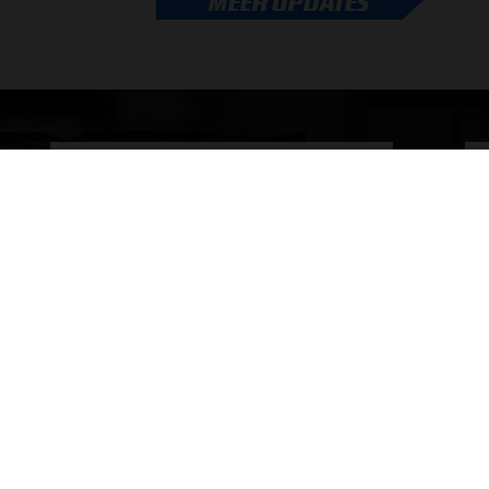
MEER UPDATES
.
Formule 1-CEO Stefano Domenicali zorgt voor...
door
de redactie van Grand Prix Radio
ONLINE RADIO LUISTEREN
Luisteren naar Grand Prix Radio
Ov
Luisteren naar Grand Prix Classics
Fo
Luisteren naar Grand Prix Dance
Ac
Hoe te beluisteren?
®