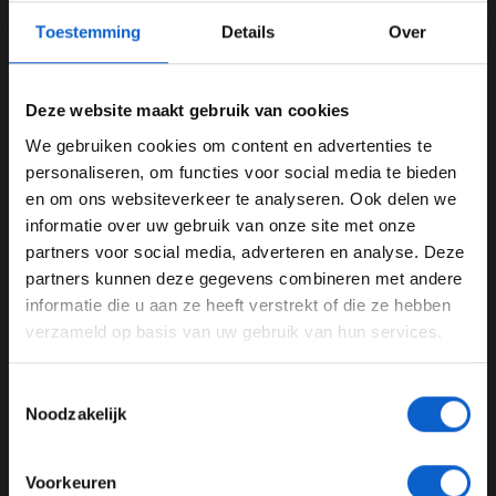
Toestemming
Details
Over
Foto: Red Bull Content Pool
Waar ging het fout voor McLaren in
Deze website maakt gebruik van cookies
Imola?
We gebruiken cookies om content en advertenties te
WELKOM BIJ GRAND PRIX RADIO
De meeste recente vertoning van zwakte van McLaren
personaliseren, om functies voor social media te bieden
was in Imola, waar de racestrategie van Oscar Piastri
en om ons websiteverkeer te analyseren. Ook delen we
niet op orde was. Het team koos ervoor om de
informatie over uw gebruik van onze site met onze
Ben je 24 jaar of ouder?
Australiër vroeg naar binnen te halen. Dit zorgde ervoor
partners voor social media, adverteren en analyse. Deze
Pas je advertentie instellingen aan en klik hieronder om
dat de coureur met nieuwe banden in langzaam verkeer
partners kunnen deze gegevens combineren met andere
door te gaan naar de website!
terechtkwam. Daardoor kon Verstappen op oude
informatie die u aan ze heeft verstrekt of die ze hebben
banden het gat naar de McLaren-coureur alsnog goed
verzameld op basis van uw gebruik van hun services.
Advertentie instellingen
managen, waardoor de
undercut
van Piastri geen effect
Toon alle alcoholische drankenadvertenties (18+)
had. Het gevolg was dat Piastri derde werd terwijl hij
Toestemmingsselectie
Toon alle kansspelenadvertenties (24+)
van
pole positio
n startte.
Noodzakelijk
Meer informatie?
Norris: ''Hebben nog dingen om te
verbeteren''
Voorkeuren