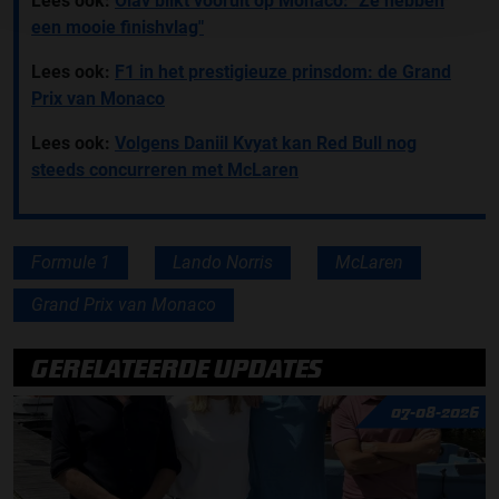
Lees ook:
Olav blikt vooruit op Monaco: "Ze hebben
een mooie finishvlag"
Lees ook:
F1 in het prestigieuze prinsdom: de Grand
Prix van Monaco
Lees ook:
Volgens Daniil Kvyat kan Red Bull nog
steeds concurreren met McLaren
Formule 1
Lando Norris
McLaren
Grand Prix van Monaco
GERELATEERDE UPDATES
07-08-2026