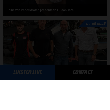
Toine van Peperstraten presenteert F1 aan Tafel
05-08-2026
LUISTER LIVE
CONTACT
Autosport aan Tafel: Het volgende Nederlandse racetalent
MEER UPDATES