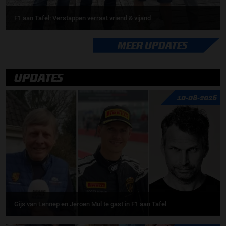
F1 aan Tafel: Verstappen verrast vriend & vijand
MEER UPDATES
UPDATES
10-08-2026
Gijs van Lennep en Jeroen Mul te gast in F1 aan Tafel