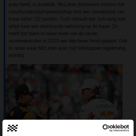
auto heeft, is duidelijk. McLaren domineert immers het
constructeurskampioenschap met een voorsprong van
maar liefst 132 punten. Toch vertaalt dat zich lang niet
altijd naar een dominante vertoning op de baan. Zo
heeft het team in maar twee van de zeven
raceweekenden in 2025 een één-twee finish gepakt. Ook
in races waar McLaren won, zat Verstappen regelmatig
dichtbij.