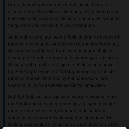
Daarachter volgden verrassend de beide Renaults
(Carlos Sainz P3 en Nico Hülkenberg P4) gevolgd door
beide Mercedes-coureurs, die liefst anderhalve seconde
toegaven op de snelste tijd van Verstappen.
Anders dan vorig jaar neemt Pirelli dit jaar de hypersoft-
banden mee naar het Autodromo Hermanos Rodriguez.
De extreem zachte band was er vorig jaar niet bij en
vervangt de hardste compound van vorig jaar, de softs.
De supersoft en ultrasoft zijn er net als vorig jaar wel
bij. Het zorgde ervoor dat Verstappenmet zijn snelste
ronde al meteen zicht had op het baanrecord, dat
waarschijnlijk in de tweede sessie zal sneuvelen.
Dat Red Bull snel zou zijn werd vooraf verwacht, maar
dat Verstappen de concurrentie op zo'n spectaculaire
manier zou declasseren, daar had in de paddock
waarschijnlijk niemand rekening mee gehouden. De
Nederlander voelde zich als een vis in het water op het