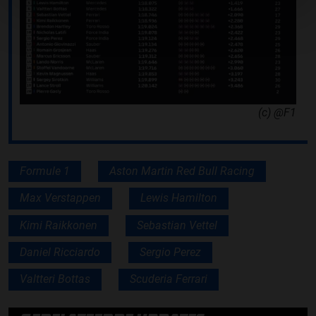
(c) @F1
Formule 1
Aston Martin Red Bull Racing
Max Verstappen
Lewis Hamilton
Kimi Raikkonen
Sebastian Vettel
Daniel Ricciardo
Sergio Perez
Valtteri Bottas
Scuderia Ferrari