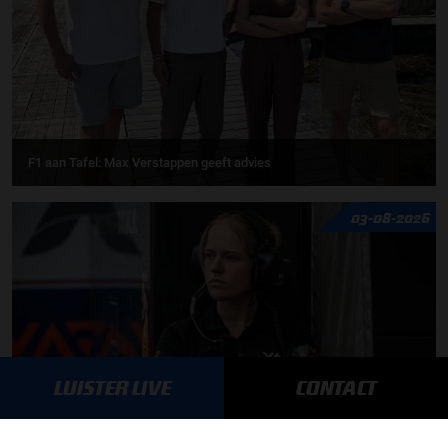
F1 aan Tafel: Max Verstappen geeft advies
03-08-2026
LUISTER LIVE
CONTACT
Daniëlle Geel en Werner Budding te gast in F1 aan Tafel