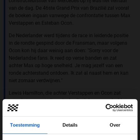
constructeurstitel van Mercedes op rij was het verhaal
van de dag. De 46ste Grand Prix van Brazilië zal vooral
de boeken ingaan vanwege de confrontatie tussen Max
Verstappen en Esteban Ocon.
De Nederlander werd tijdens de race in leidende positie
in de rondte gespind door de Fransman, maar volgens
Ocon kon hij daar weinig aan doen: "Sorry voor de
Nederlandse fans. Ik reed op verse banden en zat
achter Max op hoge snelheid. Je mag jezelf van een
ronde achterstand ontdoen. Ik zat al naast hem en kan
niet zomaar verdwijnen."
Lewis Hamilton, die achter Verstappen en Ocon zat
toen de twee met elkaar in de clinch lagen, oordeelde
ook dat het een race-incident was. "Je mag jezelf
'unlappen' en dat is wat Ocon deed."
Toestemming
Details
Over
Na afloop van de race kwam het bij de weging tot
een
confrontatie
tussen de kemphanen. Ocon kreeg daarbij