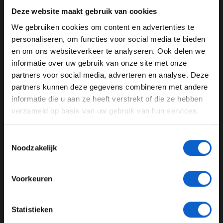
een paar ferme duwen van Verstappen: "Ik ben erg
Deze website maakt gebruik van cookies
teleurgesteld in zijn gedrag. Hij noemde me 'pussy' en
We gebruiken cookies om content en advertenties te
daarna begon hij me te duwen. Anderen moesten hem
WELKOM BIJ GRAND PRIX RADIO
personaliseren, om functies voor social media te bieden
stoppen anders had hij me geslagen."
en om ons websiteverkeer te analyseren. Ook delen we
Verstappen en Ocon moesten zich na het incident
informatie over uw gebruik van onze site met onze
Ben je 24 jaar of ouder?
melden:
Verstappen en Ocon op het matje bij
partners voor social media, adverteren en analyse. Deze
Pas je advertentie instellingen aan en klik hieronder om
raceleiding
partners kunnen deze gegevens combineren met andere
door te gaan naar de website!
informatie die u aan ze heeft verstrekt of die ze hebben
verzameld op basis van uw gebruik van hun services.
Advertentie instellingen
Max Verstappen
Esteban Ocon
Toon alle alcoholische drankenadvertenties (18+)
Toestemmingsselectie
Toon alle kansspelenadvertenties (24+)
Noodzakelijk
GERELATEERDE UPDATES
Meer informatie?
17-02-2026
Voorkeuren
JONGER DAN 24
Statistieken
24 JAAR OF OUDER