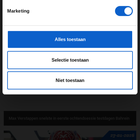
Marketing
*Raadpleeg ons
privacybeleid
voor meer informatie over
gegevensgebruik en -bescherming.
Formule E sneller dan Formule 1? "Dat zou een blamage zijn"
Alles toestaan
11-02-2026
Selectie toestaan
Niet toestaan
Max Verstappen snelste in eerste ochtendsessie testdagen Bahrein
27-01-2026