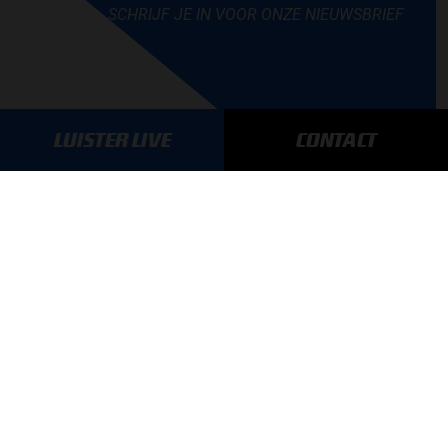
SCHRIJF JE IN VOOR ONZE NIEUWSBRIEF
LUISTER LIVE
CONTACT
AANMELDEN
GA SNEL NAAR…
Max Verstappen nieuws