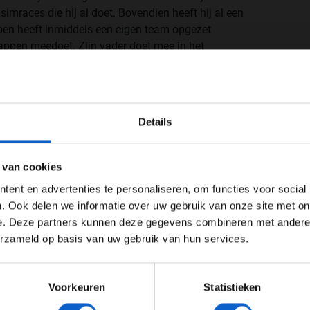
simraces die hij al doet. Bovendien heeft hij al een
en heeft inmiddels een eigen team opgezet
appen meedoet. Zijn vader doet mee in het
hierry Vermeulen doet mee in het DTM-
WELKOM BIJ GRAND PRIX RADIO
Details
Ben je 24 jaar of ouder?
ertentie instellingen aan en klik hieronder om door te gaan naar 
 van cookies
Advertentie instellingen
ent en advertenties te personaliseren, om functies voor social
Toon alle alcoholische drankenadvertenties (18+)
. Ook delen we informatie over uw gebruik van onze site met on
e. Deze partners kunnen deze gegevens combineren met andere i
Toon alle kansspelenadvertenties (24+)
erzameld op basis van uw gebruik van hun services.
Meer informatie?
Voorkeuren
Statistieken