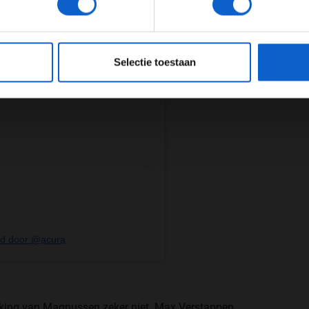
JONGER DAN 24
24 JAAR OF OUDER
eeg ons
privacybeleid
voor meer informatie over gegevensgebruik en -bes
Selectie toestaan
eld door @acura
erking van Magnussen zeker niet. Max Verstappen