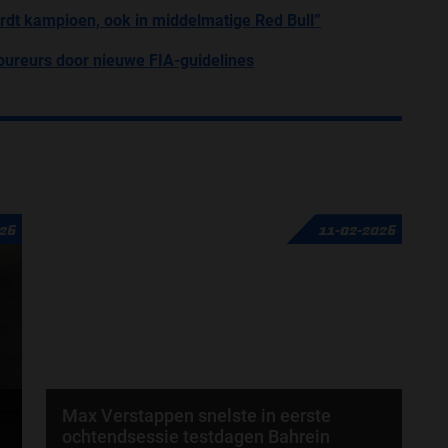
dt kampioen, ook in middelmatige Red Bull”
coureurs door nieuwe FIA-guidelines
026
11-02-2026
Max Verstappen snelste in eerste
ochtendsessie testdagen Bahrein