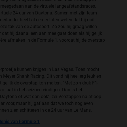
n meegedaan aan de virtuele langeafstandsraces.
irtuele 24 uur van Daytona. Samen met zijn team
erlander heeft al eerder laten weten dat hij ooit
ze tak van de autosport. Zo zou hij graag willen
at hij daar alleen aan mee gaat doen als hij gelijk
rrière afmaken in de Formule 1, voordat hij de overstap
oorproefje kunnen krijgen in Las Vegas. Toen mocht
van Meyer Shank Racing. Dit vond hij heel erg leuk en
 gelijk de overstap kon maken. ''Met zo'n druk F1-
o laat in het seizoen eindigen. Dan is het
Daytona of wat dan ook'', zei Verstappen na afloop
 klaar voor, maar hij gaf aan dat we toch nog even
en zien schitteren in de 24 uur van Le Mans.
edenis van Formule 1