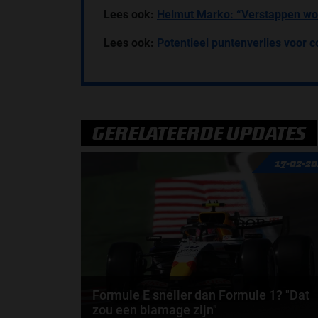
Lees ook:
Helmut Marko: “Verstappen wor
Lees ook:
Potentieel puntenverlies voor 
GERELATEERDE UPDATES
17-02-2
Formule E sneller dan Formule 1? "Dat
zou een blamage zijn"