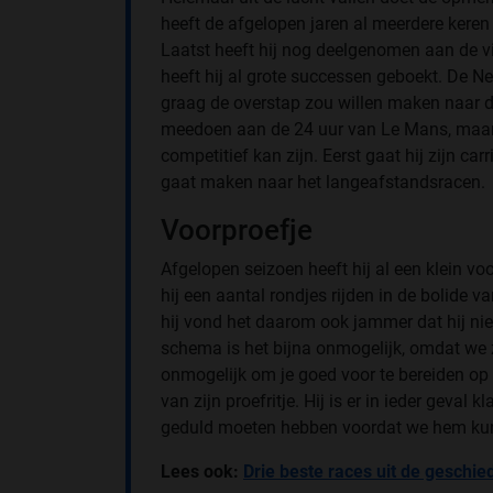
heeft de afgelopen jaren al meerdere kere
Laatst heeft hij nog deelgenomen aan de v
heeft hij al grote successen geboekt. De Ned
graag de overstap zou willen maken naar de
meedoen aan de 24 uur van Le Mans, maar d
competitief kan zijn. Eerst gaat hij zijn ca
gaat maken naar het langeafstandsracen.
Voorproefje
Afgelopen seizoen heeft hij al een klein v
hij een aantal rondjes rijden in de bolide 
hij vond het daarom ook jammer dat hij niet
schema is het bijna onmogelijk, omdat we z
onmogelijk om je goed voor te bereiden op 
van zijn proefritje. Hij is er in ieder geval
geduld moeten hebben voordat we hem kunn
Lees ook:
Drie beste races uit de geschi