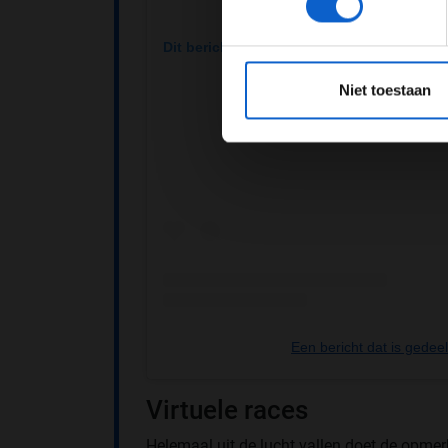
Dit bericht op Instagram bekijken
*Raadpl
Niet toestaan
Een bericht dat is gede
Virtuele races
Helemaal uit de lucht vallen doet de opm