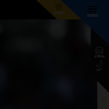
SHOP
MENU
R GRAND PRIX RADIO
1 files
DERS
12°
D PRIX RADIO TEAM
D PRIX RADIO ACTIES