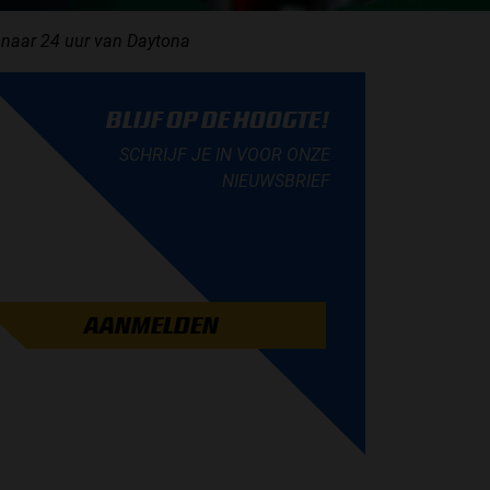
naar 24 uur van Daytona
BLIJF OP DE HOOGTE!
SCHRIJF JE IN VOOR ONZE
NIEUWSBRIEF
AANMELDEN