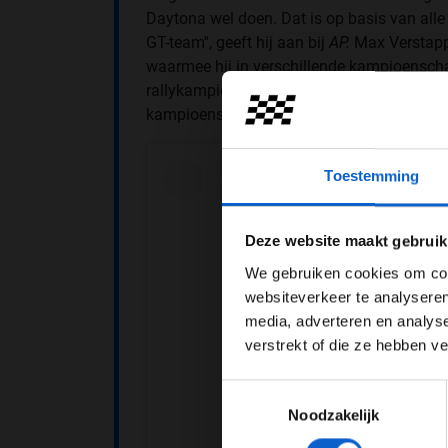
Daytona wel doen. Dat is op basis van alle 
GT-team'', geeft hij aan bij
AP.
Max Verstapp
waarmee hij in verschillende kampioensch
rallykampioenschap en zijn goede vriend T
kampioenschap.
Toestemming
Pas je adv
Deze website maakt gebruik
We gebruiken cookies om cont
websiteverkeer te analyseren
media, adverteren en analys
verstrekt of die ze hebben v
Toestemmingsselectie
Noodzakelijk