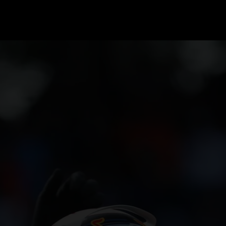
GRAND PRIX UPDATES
OVE
F1 UPDATES
FOUN
F1 KWALIFICATIES
GRAN
F1 RACES
GRAN
F1 KALENDER
F1 COUREURS KAMPIOENSCHAP