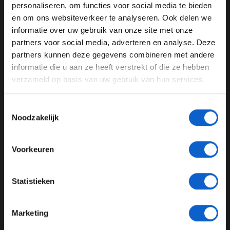
WELKOM BIJ GRAND PRIX RADIO
personaliseren, om functies voor social media te bieden
en om ons websiteverkeer te analyseren. Ook delen we
informatie over uw gebruik van onze site met onze
Ben je 24 jaar of ouder?
Max Verstappen
partners voor social media, adverteren en analyse. Deze
Pas je advertentie instellingen aan en klik hieronder om
partners kunnen deze gegevens combineren met andere
door te gaan naar de website!
GERELATEERDE UPDATES
informatie die u aan ze heeft verstrekt of die ze hebben
verzameld op basis van uw gebruik van hun services.
Advertentie instellingen
17-02-2026
Toon alle alcoholische drankenadvertenties (18+)
Toestemmingsselectie
Toon alle kansspelenadvertenties (24+)
Noodzakelijk
Meer informatie?
Voorkeuren
JONGER DAN 24
Statistieken
24 JAAR OF OUDER
Formule E sneller dan Formule 1? "Dat zou een blamage zijn"
Marketing
11-02-2026
*Raadpleeg ons
privacybeleid
voor meer informatie over