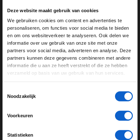
gescheiden houden, zal de onderlinge band goed
blijven.”
Deze website maakt gebruik van cookies
Niet alleen op de baan zijn de twee coureurs
We gebruiken cookies om content en advertenties te
WELKOM BIJ GRAND PRIX RADIO
competitief, maar ook buiten het circuit willen ze altijd
personaliseren, om functies voor social media te bieden
van elkaar winnen. “Welke activiteit we ook samen
en om ons websiteverkeer te analyseren. Ook delen we
ondernemen, we willen elkaar altijd verslaan. Je bent en
informatie over uw gebruik van onze site met onze
Ben je 24 jaar of ouder?
blijft coureur.”
partners voor social media, adverteren en analyse. Deze
Pas je advertentie instellingen aan en klik hieronder om
partners kunnen deze gegevens combineren met andere
door te gaan naar de website!
informatie die u aan ze heeft verstrekt of die ze hebben
verzameld op basis van uw gebruik van hun services.
Advertentie instellingen
Aston Martin Red Bull Racing
Max Verstappen
Toon alle alcoholische drankenadvertenties (18+)
Pierre Gasly
Toestemmingsselectie
Toon alle kansspelenadvertenties (24+)
Noodzakelijk
GERELATEERDE UPDATES
Meer informatie?
Voorkeuren
17-02-2026
JONGER DAN 24
Statistieken