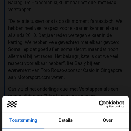
Racing. De Fransman kijkt uit naar het duel met Max
Verstappen.
“De relatie tussen ons is op dit moment fantastisch. We
hebben heel veel respect voor elkaar en kennen elkaar
al sinds 2010. Dat jaar reden we tegen elkaar in de
karting. We hebben vele gevechten met elkaar gevoerd.
Soms liep dat goed af en soms slecht, maar dat hoort
allemaal bij het racen. Het belangrijkste is dat we veel
respect voor elkaar hebben”, liet Gasly bij een
evenement van Toro Rosso-sponsor Casio in Singapore
aan Motorsport.com weten.
Gasly ziet het onderlinge duel met Verstappen als een
mooie uitdaging. “Max is een van de meest
getalenteerde jongens op de grid en ik ben blij dat ik
naast iemand kan rijden die zo snel is. Als coureur wil je
het altijd tegen de besten kunnen opnemen. Zolang we
Toestemming
Details
Over
wat er op de baan en naast de baan gebeurt