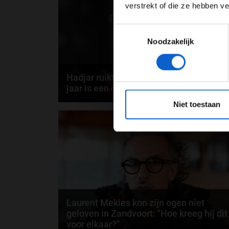
verstrekt of die ze hebben v
door
Elvira Kieboom
Toestemmingsselectie
Noodzakelijk
Hadjar ruikt kans bij Red Bull: "Volgend
jaar is een compleet ander verhaal"
*Raadpl
Niet toestaan
Isack Hadjar stal de show met zijn eerste Formule 1
02-09-2
podium in Zandvoort, maar geeft eerlijk toe dat...
door
Björn Smit
Laurent Mekies kon zijn ogen niet
geloven in Zandvoort: "Hoe kreeg hij dit
voor elkaar?"