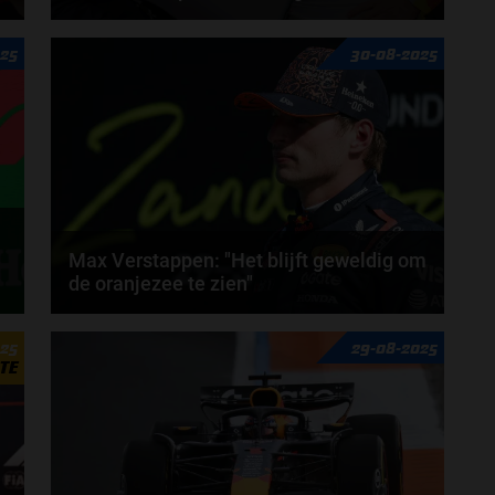
x
Christijan Albers is erg te spreken over de manier
025
30-08-2025
waarop Max Verstappen de Grand Prix van
Nederland...
door
Jarlo van der Vloed
Max Verstappen: "Het blijft geweldig om
de oranjezee te zien"
d
Max Verstappen start de Grand Prix van Nederland,
025
29-08-2025
zijn thuisrace, als derde. De Red Bull-coureur had...
TE
door
Zus Veldkamp