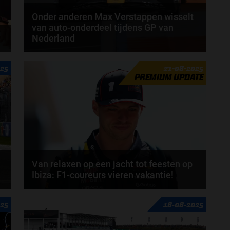
Onder anderen Max Verstappen wisselt
van auto-onderdeel tijdens GP van
Nederland
Max Verstappen gaat van auto-onderdeel wisselen
025
21-08-2025
voor de Grand Prix van Nederland. De Red Bull...
PREMIUM UPDATE
door
Jarlo van der Vloed
Van relaxen op een jacht tot feesten op
Ibiza: F1-coureurs vieren vakantie!
Het lange, drukke en zeer intensieve F1-seizoen van
025
18-08-2025
2025 staat even op pauze. Tot de Grand Prix van...