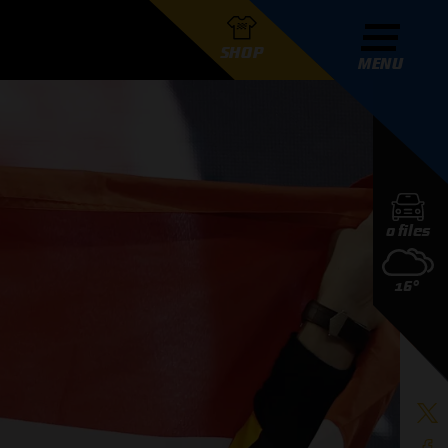
SHOP
MENU
R GRAND PRIX RADIO
0 files
DERS
16°
D PRIX RADIO TEAM
D PRIX RADIO ACTIES