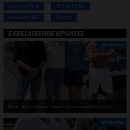
Lewis Hamilton
Valtteri Bottas
Mercedes AMG
Records
GERELATEERDE UPDATES
07-08-2026
F1 aan Tafel: Verstappen voorziet geen toekomst in Formule 1
03-08-2026