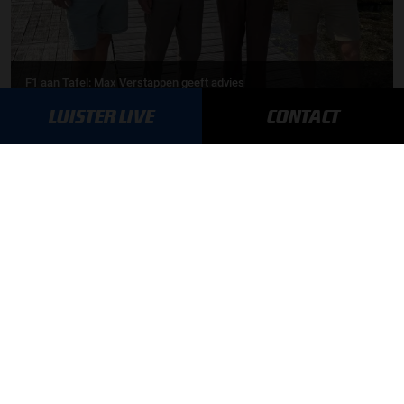
F1 aan Tafel: Max Verstappen geeft advies
LUISTER LIVE
CONTACT
MEER UPDATES
BLIJF OP DE HOOGTE!
SCHRIJF JE IN VOOR ONZE NIEUWSBRIEF
AANMELDEN