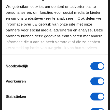
zaterdag.
We gebruiken cookies om content en advertenties te
WELKOM BIJ GRAND PRIX RADIO
personaliseren, om functies voor social media te bieden
Foto: TT Circuit
en om ons websiteverkeer te analyseren. Ook delen we
informatie over uw gebruik van onze site met onze
Ben je 24 jaar of ouder?
partners voor social media, adverteren en analyse. Deze
Pas je advertentie instellingen aan en klik hieronder om
Formule 1
MotoGP
Dutch TT
partners kunnen deze gegevens combineren met andere
door te gaan naar de website!
informatie die u aan ze heeft verstrekt of die ze hebben
Assen
verzameld op basis van uw gebruik van hun services.
Advertentie instellingen
Toon alle alcoholische drankenadvertenties (18+)
GERELATEERDE UPDATES
Toestemmingsselectie
Toon alle kansspelenadvertenties (24+)
Noodzakelijk
07-08-2026
Meer informatie?
Voorkeuren
JONGER DAN 24
Statistieken
24 JAAR OF OUDER