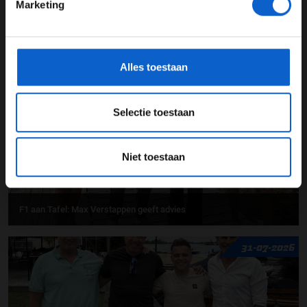
Marketing
*Raadpleeg ons
privacybeleid
voor meer informatie over
F1 aan Tafel: Verstappen voorziet geen toekomst in Formule 1
gegevensgebruik en -bescherming.
03-08-2026
Alles toestaan
Selectie toestaan
Niet toestaan
F1 aan Tafel: Max Verstappen geeft advies
31-07-2026