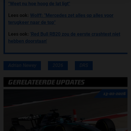
''Weet nu hoe hoog de lat ligt''
Lees ook:
Wolff: "Mercedes zet alles op alles voor
terugkeer naar de top"
Lees ook:
'Red Bull RB20 zou de eerste crashtest niet
hebben doorstaan'
Adrian Newey
2026
DRS
GERELATEERDE UPDATES
13-02-2026