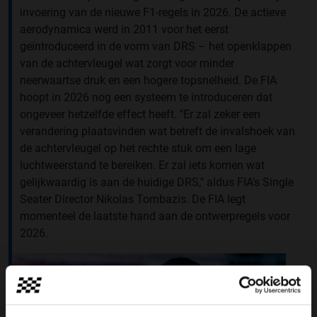
invoering van de nieuwe F1-regels in 2026. De actieve
aerodynamica werd in 2011 voor het eerst
geïntroduceerd in de vorm van DRS – het openklappen
van de achtervleugel wat zorgt voor minder
neerwaartse druk en een hogere topsnelheid. De FIA
hoopt in 2026 nog een systeem te introduceren dat
ongeveer hetzelfde effect heeft. ''Er zal zeker een
verandering plaatsvinden wat betreft de invalshoek van
de achtervleugel op het rechte stuk om een lage
luchtweerstand te bereiken. Er zal iets komen wat
gelijkwaardig is aan de huidige DRS,'' aldus FIA's Single
Seater Director Nikolas Tombazis. De FIA legt
momenteel de laatste hand aan de ontwerpregels voor
2026.