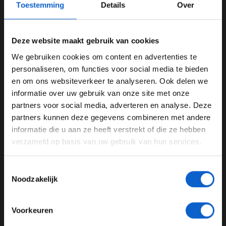
Toestemming
Details
Over
Deze website maakt gebruik van cookies
We gebruiken cookies om content en advertenties te
WELKOM BIJ GRAND PRIX RADIO
personaliseren, om functies voor social media te bieden
en om ons websiteverkeer te analyseren. Ook delen we
informatie over uw gebruik van onze site met onze
Ben je 24 jaar of ouder?
Foto: Red Bull Content Pool
partners voor social media, adverteren en analyse. Deze
Pas je advertentie instellingen aan en klik hieronder om
partners kunnen deze gegevens combineren met andere
'Actieve aerodynamica is geen slecht
door te gaan naar de website!
informatie die u aan ze heeft verstrekt of die ze hebben
idee'
verzameld op basis van uw gebruik van hun services.
Advertentie instellingen
Red Bull-ontwerper Adrian Newey maakt zich geen
Toon alle alcoholische drankenadvertenties (18+)
zorgen over deze ontwikkelingen, zo vertelt hij aan
Toestemmingsselectie
Toon alle kansspelenadvertenties (24+)
Motorsport.com
. ''Een toename in actieve
Noodzakelijk
aerodynamica is vooral bedoeld om een gebrek aan
Meer informatie?
energie van een krachtbron te compenseren. De actieve
Voorkeuren
aerodynamica wordt essentieel om het gebrek aan
energie van die krachtbron recht te trekken. Ik denk dat