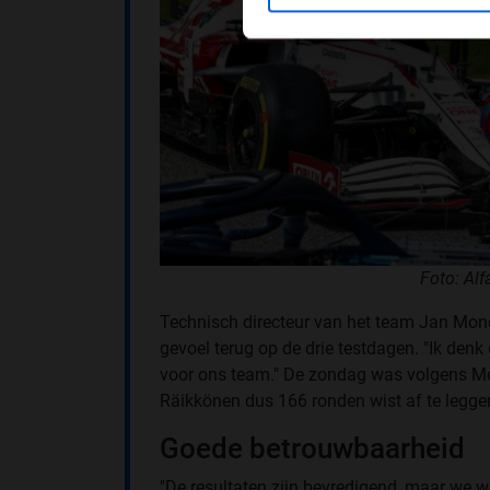
Foto: Al
Technisch directeur van het team Jan Monch
gevoel terug op de drie testdagen. "Ik denk
voor ons team." De zondag was volgens M
Räikkönen dus 166 ronden wist af te legge
Goede betrouwbaarheid
"De resultaten zijn bevredigend, maar we w