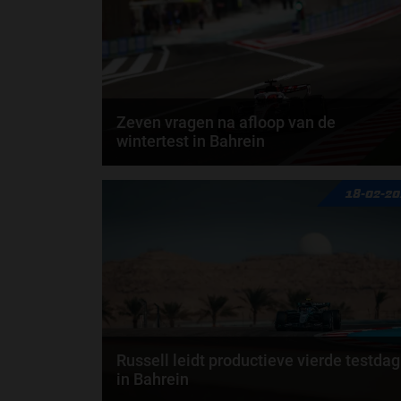
Zeven vragen na afloop van de
wintertest in Bahrein
De F1-wintertest in Bahrein is ten einde gekomen, e
18-02-2
na zes dagen testen zijn er genoeg dingen om te...
door
Noah Baas
Russell leidt productieve vierde testdag
in Bahrein