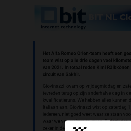
Het Alfa Romeo Orlen-team heeft een gesl
team wist op alle drie dagen veel kilomete
van 2021. In totaal reden Kimi Räikkönen
circuit van Sakhir.
Giovinazzi kwam op vrijdagmiddag en zater
tevreden terug op zijn anderhalve dag in 
kwalificatieruns. We hebben alles kunnen d
Italiaan aan. Giovinazzi wist op zaterdag 12
iedereen, niet goed weet waar ze staan voo
waar we verwachten te staan. Ik denk dat
zeker in de eerste kwalificatie van het seizo