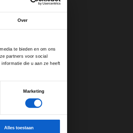
Over
de website!
 media te bieden en om ons
ze partners voor social
nformatie die u aan ze heeft
Marketing
cherming.
Alles toestaan