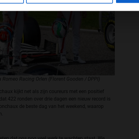
fa Romeo Racing Orlen (Florent Gooden / DPPI)
aux kijkt net als zijn coureurs met een positief
 dat 422 ronden over drie dagen een nieuw record is
onchaux de beste dag van het weekend, waarop
n.
eten dat ons nog veel werk te wachten staat. We