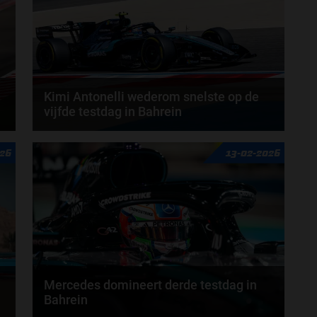
Kimi Antonelli wederom snelste op de
vijfde testdag in Bahrein
n
Mercedes-coureur Andrea Kimi Antonelli heeft
026
13-02-2026
donderdag de snelste tijd van de wintertest in
Bahrein...
door
Amber Buwalda
Mercedes domineert derde testdag in
Bahrein