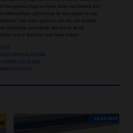
 het kampioenschap en lijken beter voorbereid dan
 was betrouwbaar gedurende de drie dagen en we
teren." Het team gaat nu, net als alle andere
de prestaties gedurende één ronde en op
erste race in Bahrein over twee weken.
motor
appen opnieuw snelste
s snelste van de dag
tappen dominant
026
19-02-2026
TE