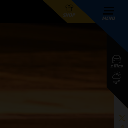
SHOP
MENU
R GRAND PRIX RADIO
2 files
DERS
23°
D PRIX RADIO TEAM
D PRIX RADIO ACTIES