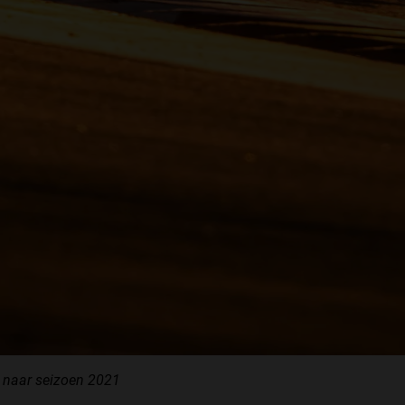
it naar seizoen 2021