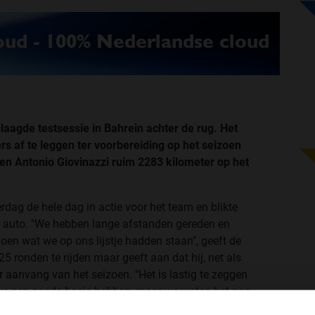
aagde testsessie in Bahrein achter de rug. Het
rs af te leggen ter voorbereiding op het seizoen
 en Antonio Giovinazzi ruim 2283 kilometer op het
dag de hele dag in actie voor het team en blikte
de auto. "We hebben lange afstanden gereden en
oen wat we op ons lijstje hadden staan", geeft de
5 ronden te rijden maar geeft aan dat hij, net als
r aanvang van het seizoen. "Het is lastig te zeggen
 we een goede basis hebben, maar we weten het pas
en."