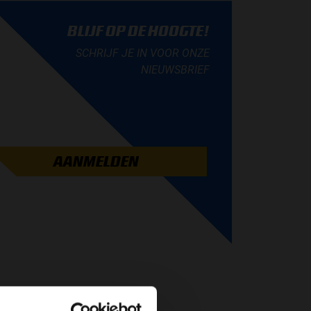
BLIJF OP DE HOOGTE!
SCHRIJF JE IN VOOR ONZE
NIEUWSBRIEF
AANMELDEN