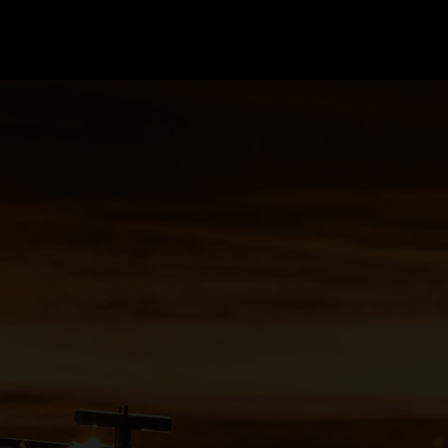
GRAND PRIX UPDATES
OVE
F1 UPDATES
FOUN
F1 KWALIFICATIES
GRAN
F1 RACES
GRAN
F1 KALENDER
F1 COUREURS KAMPIOENSCHAP