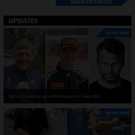
MEER UPDATES
UPDATES
10-08-2026
Gijs van Lennep en Jeroen Mul te gast in F1 aan Tafel
07-08-2026