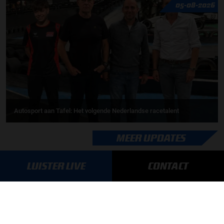
05-08-2026
Autosport aan Tafel: Het volgende Nederlandse racetalent
MEER UPDATES
LUISTER LIVE
CONTACT
BLIJF OP DE HOOGTE!
SCHRIJF JE IN VOOR ONZE NIEUWSBRIEF