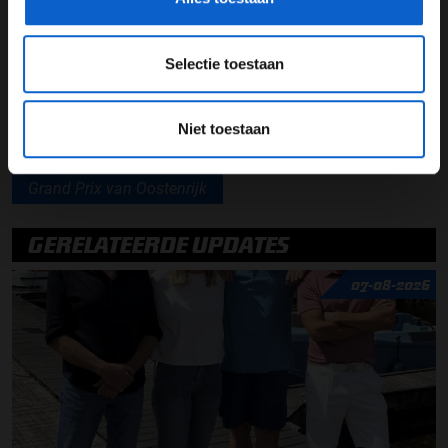
Lees ook:
Mercedes kent teleurstellend weekend in
Oostenrijk
Selectie toestaan
Alpine F1 Team
Pierre Gasly
Niet toestaan
Franco Colapinto
Formule 1
Grand Prix van Oostenrijk
GERELATEERDE UPDATES
07-08-2026