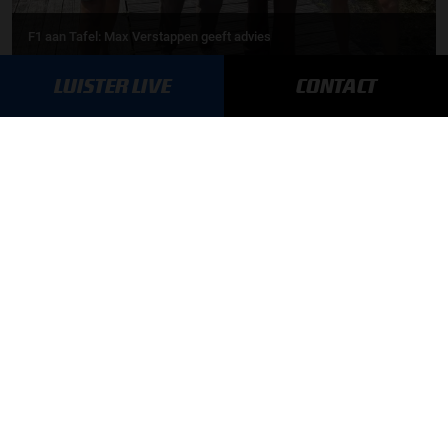
F1 aan Tafel: Max Verstappen geeft advies
LUISTER LIVE
CONTACT
MEER UPDATES
BLIJF OP DE HOOGTE!
SCHRIJF JE IN VOOR ONZE NIEUWSBRIEF
AANMELDEN