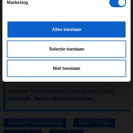
Marketing
motor op de grid, waardoor we niet de volle snelheid
*Raadpleeg ons
privacybeleid
voor meer informatie over
hadden bij de start. Morgen gaat een lange race
gegevensgebruik en -bescherming.
worden, ik weet dat we zullen vechten voor de laatste
paar punten en we moeten ons een weg door het veld
Alles toestaan
zien te banen", aldus de Alpine-coureur, die onlangs zijn
contract verlengde bij het team.
Selectie toestaan
Lees ook:
Lewis Hamilton na kwalificatie in
Oostenrijk: "Ons gevecht is met Ferrari"
Niet toestaan
Lees ook:
Oscar Piastri niet blij met afgepakte ronde:
"Ik raakte het gravel niet eens"
Lees ook:
Ferrari-coureurs kijken uit naar race in
Oostenrijk: "Kunnen Mercedes verslaan"
Grand Prix van Oostenrijk
Alpine F1 Team