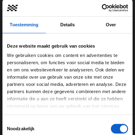
Toestemming
Details
Over
Deze website maakt gebruik van cookies
Foto: Red Bull Content Pool
We gebruiken cookies om content en advertenties te
Stella waakt voor concurrenten: "Niet
WELKOM BIJ GRAND PRIX RADIO
personaliseren, om functies voor social media te bieden
ver achter ons"
en om ons websiteverkeer te analyseren. Ook delen we
informatie over uw gebruik van onze site met onze
Waar het raceweekend in Bakoe helemaal mis ging
Ben je 24 jaar of ouder?
partners voor social media, adverteren en analyse. Deze
voor de McLaren-coureurs, wist Max Verstappen de
Pas je advertentie instellingen aan en klik hieronder om
partners kunnen deze gegevens combineren met andere
race zonder enige moeite te winnen. Het markeert
door te gaan naar de website!
informatie die u aan ze heeft verstrekt of die ze hebben
alweer de tweede overwinning op rij voor de
verzameld op basis van uw gebruik van hun services.
Nederlander.
Advertentie instellingen
Toon alle alcoholische drankenadvertenties (18+)
In een persbericht van McLaren spreekt Stella zijn
Toestemmingsselectie
Toon alle kansspelenadvertenties (24+)
zorgen uit over de concurrerende teams: "Een moeilijk
Noodzakelijk
weekend op een circuit waarvan we wisten dat het