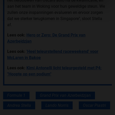
het herbouwen van Oscars auto na de kwalificatie, en
aan het team in Woking voor hun geweldige steun. We
zullen onze inspanningen evalueren en ervoor zorgen
dat we sterker terugkomen in Singapore", sloot Stella
af.
Lees ook:
Hero or Zero: De Grand Prix van
Azerbeidzjan
Lees ook:
'Heel teleurstellend raceweekend' voor
McLaren in Bakoe
Lees ook:
Kimi Antonelli licht teleurgesteld met P4:
"Hoopte op een podium"
Formule 1
Grand Prix van Azerbeidzjan
Andrea Stella
Lando Norris
Oscar Piastri