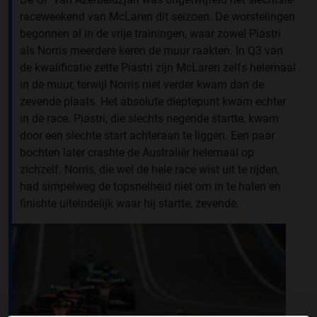
raceweekend van McLaren dit seizoen. De worstelingen
begonnen al in de vrije trainingen, waar zowel Piastri
als Norris meerdere keren de muur raakten. In Q3 van
de kwalificatie zette Piastri zijn McLaren zelfs helemaal
in de muur, terwijl Norris niet verder kwam dan de
zevende plaats. Het absolute dieptepunt kwam echter
in de race. Piastri, die slechts negende startte, kwam
door een slechte start achteraan te liggen. Een paar
bochten later crashte de Australiër helemaal op
zichzelf. Norris, die wel de hele race wist uit te rijden,
had simpelweg de topsnelheid niet om in te halen en
finishte uiteindelijk waar hij startte, zevende.