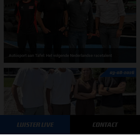
Autosport aan Tafel: Het volgende Nederlandse racetalent
03-08-2026
LUISTER LIVE
CONTACT
F1 aan Tafel: Max Verstappen geeft advies