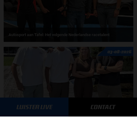
Autosport aan Tafel: Het volgende Nederlandse racetalent
03-08-2026
LUISTER LIVE
CONTACT
F1 aan Tafel: Max Verstappen geeft advies
MEER UPDATES