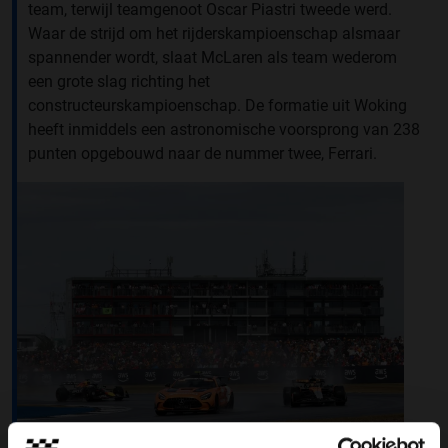
team, terwijl teamgenoot Oscar Piastri tweede werd.
Waar de strijd om het rijderskampioenschap alsmaar
spannender wordt, slaat McLaren als team wederom
een grote slag richting het
constructeurskampioenschap. De formatie uit Woking
heeft inmiddels een astronomische voorsprong van 238
punten opgebouwd naar de nummer twee, Ferrari.