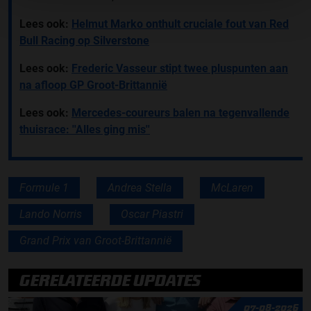
Lees ook:
Helmut Marko onthult cruciale fout van Red
Bull Racing op Silverstone
Lees ook:
Frederic Vasseur stipt twee pluspunten aan
na afloop GP Groot-Brittannië
Lees ook:
Mercedes-coureurs balen na tegenvallende
thuisrace: ''Alles ging mis''
Formule 1
Andrea Stella
McLaren
Lando Norris
Oscar Piastri
Grand Prix van Groot-Brittannië
GERELATEERDE UPDATES
07-08-2026