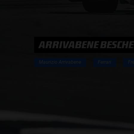
PODCASTS
HOE TE BELUISTEREN?
ARRIVABENE BESCHER
PODCAST PRESENTATOREN
Maurizio Arrivabene
Ferrari
Fr
PODCAST F1 AAN TAFEL
PODCAST AUTOSPORT AAN TAFEL