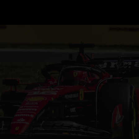
GRAND PRIX UPDATES
OVE
F1 UPDATES
FOUN
F1 KWALIFICATIES
GRAN
F1 RACES
GRAN
F1 KALENDER
F1 COUREURS KAMPIOENSCHAP