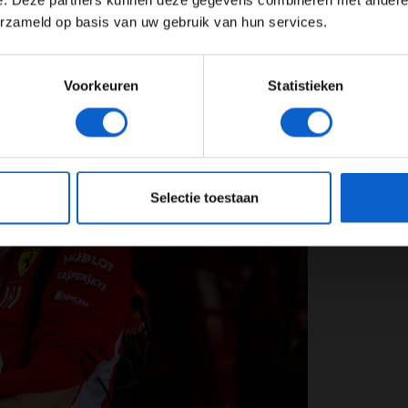
e. Deze partners kunnen deze gegevens combineren met andere i
Toon alle kansspelenadvertenties (24+)
erzameld op basis van uw gebruik van hun services.
Meer informatie?
Voorkeuren
Statistieken
JONGER DAN 24
24 JAAR OF OUDER
eeg ons
privacybeleid
voor meer informatie over gegevensgebruik en -bes
Selectie toestaan