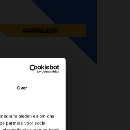
AANMELDEN
Over
de website!
 media te bieden en om ons
ze partners voor social