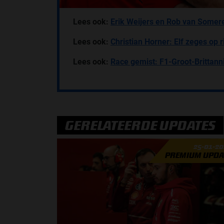
Lees ook:
Erik Weijers en Rob van Somere
Lees ook:
Christian Horner: Elf zeges op r
Lees ook:
Race gemist: F1-Groot-Brittann
GERELATEERDE UPDATES
25-01-2
PREMIUM UPDA