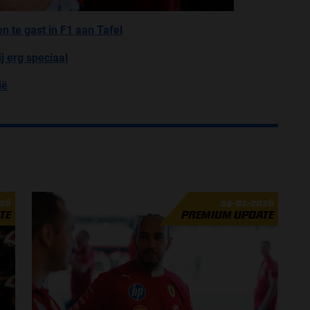
n te gast in F1 aan Tafel
ij erg speciaal
ië
026
24-01-2026
TE
PREMIUM UPDATE