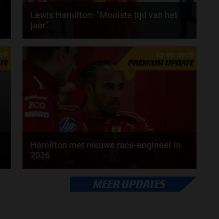
Lewis Hamilton: “Mooiste tijd van het
jaar”
Het Formule 1-seizoen van 2026 staat op het punt
026
17-01-2026
van beginnen, volgens Lewis Hamilton is dat de...
TE
PREMIUM UPDATE
door
Tim Koenders
Hamilton met nieuwe race-engineer in
2026
Lewis Hamilton krijgt in 2026 een nieuwe race-
MEER UPDATES
engineer. Over de boordradio zal er komend seizoen
een...
door
Tim Koenders