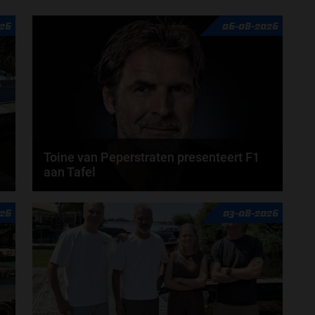
26
06-08-2026
Toine van Peperstraten presenteert F1
aan Tafel
n
Rob van Someren, Beitske Visser en Frans
26
03-08-2026
Verschuur schuiven aan in de nieuwe F1 aan Tafel.
Iedere...
door
Tim Koenders