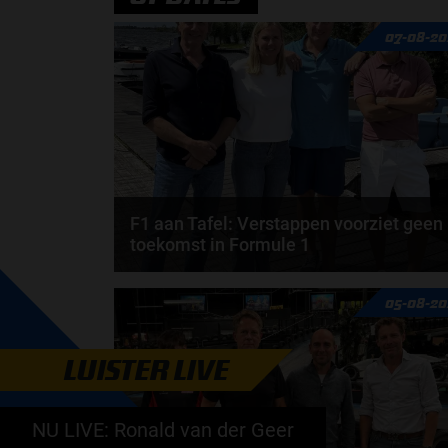
07-08-20
F1 aan Tafel: Verstappen voorziet geen
toekomst in Formule 1
Max Verstappen wil géén Formule 1-team, de FIA e
05-08-20
de motorfabrikanten zaten niet op één lijn en...
door
de redactie van Grand Prix Radio
LUISTER LIVE
NU LIVE: Ronald van der Geer