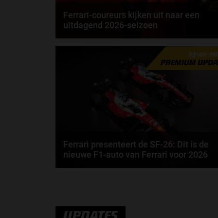
Ferrari-coureurs kijken uit naar een
uitdagend 2026-seizoen
Lewis Hamilton rijdt in 2027 al 20 jaar in de Formule
23-01-2
1. Toch geeft de Brit aan dat 2026 misschien...
PREMIUM UPDA
door
Elvira Kieboom
Ferrari presenteert de SF-26: Dit is de
nieuwe F1-auto van Ferrari voor 2026
Ferrari is het volgende team die de auto presenteert
voor het Formule 1-seizoen van 2026. Dit is de...
door
Jarlo van der Vloed
UPDATES