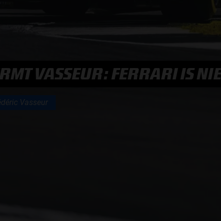
F1 TEAMS KAMPIOENSCHAP
MAX VERSTAPPEN
MT VASSEUR: FERRARI IS NI
RACE GEMIST
édéric Vasseur
AANMELDEN NIEUWSBRIEF
NEEM CONTACT OP