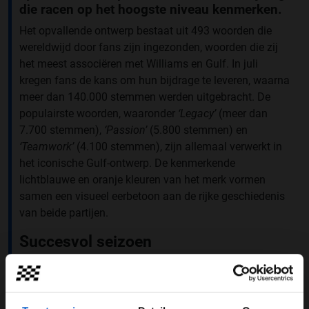
die racen op het hoogste niveau kenmerken.
Het opvallende ontwerp bestaat uit 493 woorden die
wereldwijd door fans zijn ingezonden, woorden die zij
het meest associëren met Williams en Gulf. In juli
kregen fans de kans om hun bijdrage te leveren, waarna
meer dan 140.000 stemmen werden uitgebracht. De
populairste woorden, waaronder
‘Legacy’
(meer dan
7.700 stemmen),
‘Passion’
(5.800 stemmen) en
‘Teamwork’
(4.100 stemmen), zijn allemaal verwerkt in
het iconische Gulf-ontwerp. De kenmerkende
lichtblauwe en oranje kleuren van het merk vormen
samen een visueel eerbetoon aan de rijke geschiedenis
van beide partijen.
Succesvol seizoen
Coureurs Alex Albon en Carlos Sainz zullen de ‘
Driven
by Words
’-livery in Brazilië op de baan brengen. Voor
Williams betekent de Grand Prix van São Paulo, de 21e