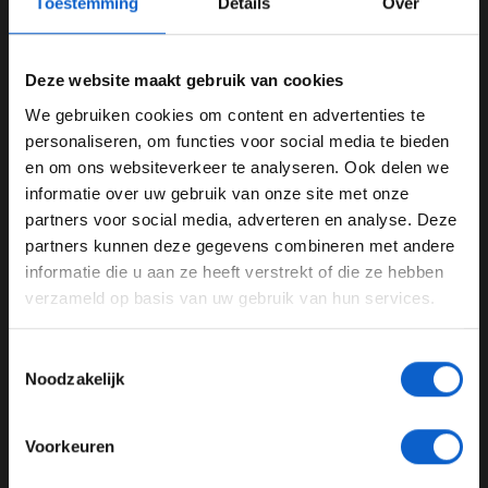
Toestemming
Details
Over
race van het seizoen, een nieuwe kans om hun vijfde
plaats in het Constructeurskampioenschap te
verstevigen, een prestatie die hun meest succesvolle
Deze website maakt gebruik van cookies
seizoen sinds 2016 benadrukt.
We gebruiken cookies om content en advertenties te
Driven by words and a tribute to the heartbeat of racing,
WELKOM BIJ GRAND PRIX RADIO
personaliseren, om functies voor social media te bieden
the fans 💙🧡
en om ons websiteverkeer te analyseren. Ook delen we
informatie over uw gebruik van onze site met onze
Ben je 24 jaar of ouder?
Introducing our livery for the 2025 São Paulo Grand
partners voor social media, adverteren en analyse. Deze
Prix. Incorporating 493 words in 12 different
Pas je advertentie instellingen aan en klik hieronder om
partners kunnen deze gegevens combineren met andere
languages.
#MyGulfWord
@GulfOilIntl
door te gaan naar de website!
informatie die u aan ze heeft verstrekt of die ze hebben
pic.twitter.com/v8fUgqEARc
verzameld op basis van uw gebruik van hun services.
Advertentie instellingen
— Atlassian Williams Racing (@WilliamsRacing)
Toon alle alcoholische drankenadvertenties (18+)
November 5, 2025
Toestemmingsselectie
Toon alle kansspelenadvertenties (24+)
Noodzakelijk
Iets bijzonders
Meer informatie?
Teamchef James Vowles benadrukt het belang van de
Voorkeuren
fans in het project: “Williams Racing heeft een