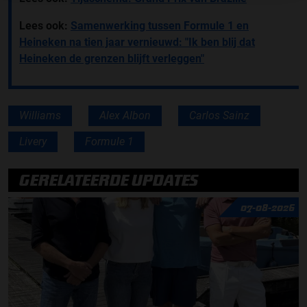
Lees ook:
Samenwerking tussen Formule 1 en
Heineken na tien jaar vernieuwd: "Ik ben blij dat
Heineken de grenzen blijft verleggen"
Williams
Alex Albon
Carlos Sainz
Livery
Formule 1
GERELATEERDE UPDATES
07-08-2026