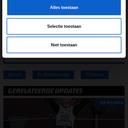
Assen is, waar ik al zoveel heb gereden in het verleden,
Alles toestaan
is dan alleen maar prettig. Het is nu wel zaak om met
beide benen op de grond te blijven staan. Toen ik over
de streep kwam, hoorde en zag ik het publiek op de
Selectie toestaan
tribunes juichen. Dat was een bijzondere ervaring. Ik
hoop dat ik morgen net zo’n goed resultaat kan laten
zien. Liefst heb ik dat het droog is, maar ook als het
Niet toestaan
regent kan ik voor het podium meedoen.’’
Moto3
Bo Bendsneyder
TT Assen
GERELATEERDE UPDATES
03-07-2024