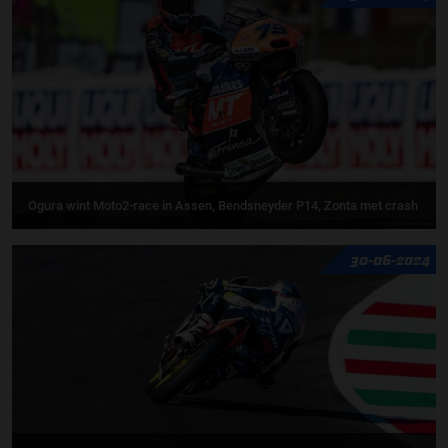
Ogura wint Moto2-race in Assen, Bendsneyder P14, Zonta met crash
30-06-2024