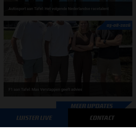
Autosport aan Tafel: Het volgende Nederlandse racetalent
03-08-2026
F1 aan Tafel: Max Verstappen geeft advies
MEER UPDATES
LUISTER LIVE
CONTACT
BLIJF OP DE HOOGTE!