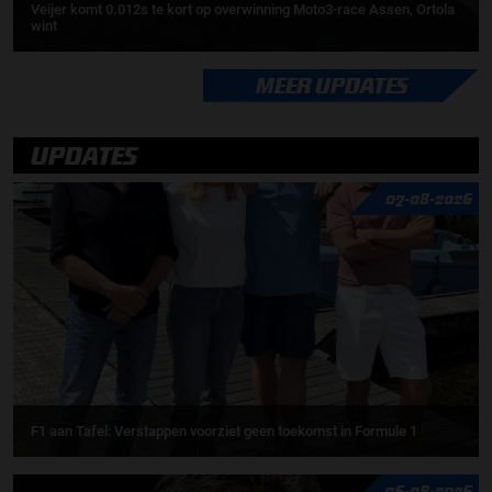
Veijer komt 0.012s te kort op overwinning Moto3-race Assen, Ortola
wint
MEER UPDATES
UPDATES
07-08-2026
F1 aan Tafel: Verstappen voorziet geen toekomst in Formule 1
06-08-2026