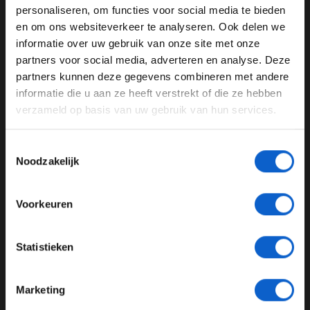
van de stad.
WELKOM BIJ GRAND PRIX RADIO
personaliseren, om functies voor social media te bieden
en om ons websiteverkeer te analyseren. Ook delen we
informatie over uw gebruik van onze site met onze
Ben je 24 jaar of ouder?
Grand Prix van Brazilië
Interlagos
partners voor social media, adverteren en analyse. Deze
Pas je advertentie instellingen aan en klik hieronder om
partners kunnen deze gegevens combineren met andere
door te gaan naar de website!
informatie die u aan ze heeft verstrekt of die ze hebben
GERELATEERDE UPDATES
verzameld op basis van uw gebruik van hun services.
Advertentie instellingen
11-11-2025
Toon alle alcoholische drankenadvertenties (18+)
PREMIUM UPDATE
Toestemmingsselectie
Toon alle kansspelenadvertenties (24+)
Noodzakelijk
Meer informatie?
Voorkeuren
JONGER DAN 24
Statistieken
24 JAAR OF OUDER
Wolff looft Verstappen na inhaalrace: "Dat is precies waarom hij
viervoudig wereldkampioen is"
Marketing
*Raadpleeg ons
privacybeleid
voor meer informatie over
11-11-2025