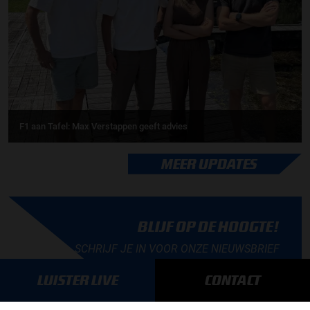
F1 aan Tafel: Max Verstappen geeft advies
MEER UPDATES
BLIJF OP DE HOOGTE!
SCHRIJF JE IN VOOR ONZE NIEUWSBRIEF
LUISTER LIVE
CONTACT