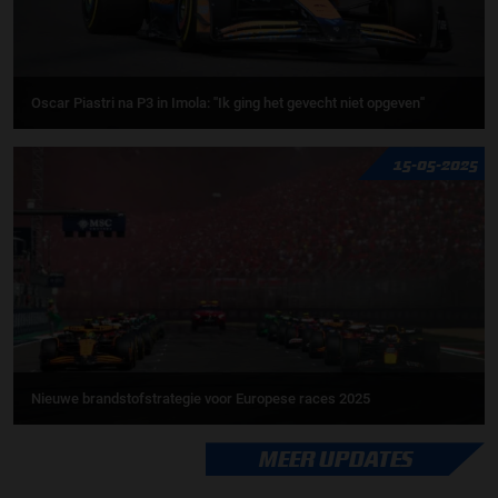
Oscar Piastri na P3 in Imola: ''Ik ging het gevecht niet opgeven''
15-05-2025
Nieuwe brandstofstrategie voor Europese races 2025
MEER UPDATES