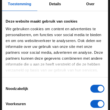
Toestemming
Details
Over
Deze website maakt gebruik van cookies
We gebruiken cookies om content en advertenties te
WELKOM BIJ GRAND PRIX RADIO
personaliseren, om functies voor social media te bieden
en om ons websiteverkeer te analyseren. Ook delen we
informatie over uw gebruik van onze site met onze
Ben je 24 jaar of ouder?
UPDATES
partners voor social media, adverteren en analyse. Deze
Pas je advertentie instellingen aan en klik hieronder om
partners kunnen deze gegevens combineren met andere
07-08-2026
door te gaan naar de website!
informatie die u aan ze heeft verstrekt of die ze hebben
verzameld op basis van uw gebruik van hun services.
Advertentie instellingen
Toon alle alcoholische drankenadvertenties (18+)
Toestemmingsselectie
Toon alle kansspelenadvertenties (24+)
Noodzakelijk
Meer informatie?
Voorkeuren