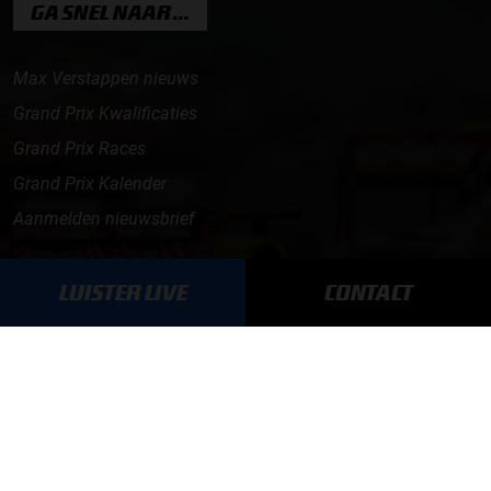
GA SNEL NAAR…
Max Verstappen nieuws
Grand Prix Kwalificaties
Grand Prix Races
Grand Prix Kalender
Aanmelden nieuwsbrief
ONLINE RADIO LUISTEREN
LUISTER LIVE
CONTACT
Luisteren naar Grand Prix Radio
Luisteren naar Grand Prix Classics
Luisteren naar Grand Prix Dance
Hoe te beluisteren?