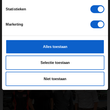
F1 aan Tafel: Verstappen voorziet geen toekomst in Formule 1
JONGER DAN 24
Statistieken
24 JAAR OF OUDER
06-08-2026
Marketing
*Raadpleeg ons
privacybeleid
voor meer informatie over
gegevensgebruik en -bescherming.
Alles toestaan
Selectie toestaan
Toine van Peperstraten presenteert F1 aan Tafel
Niet toestaan
05-08-2026