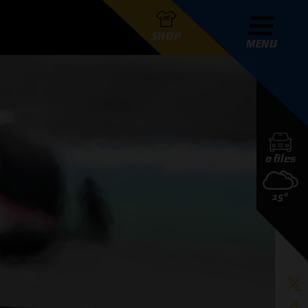
SHOP
MENU
R GRAND PRIX RADIO
0 files
DERS
15°
D PRIX RADIO TEAM
D PRIX RADIO ACTIES