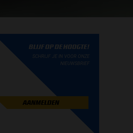
BLIJF OP DE HOOGTE!
SCHRIJF JE IN VOOR ONZE
NIEUWSBRIEF
AANMELDEN