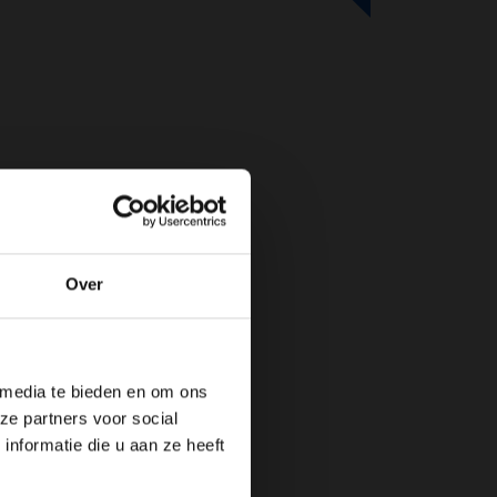
Over
de website!
 media te bieden en om ons
ze partners voor social
nformatie die u aan ze heeft