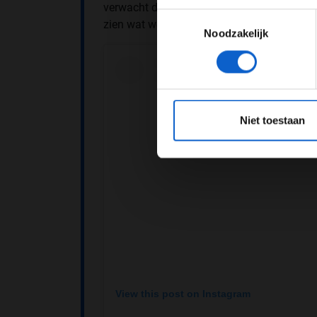
verwacht dat dit circuit ons niet zou ligge
Toestemmingsselectie
zien wat we tijdens de race kunnen doen o
Noodzakelijk
*Raadpl
Niet toestaan
View this post on Instagram