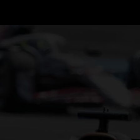
GRAND PRIX UPDATES
OVE
F1 UPDATES
FOUN
F1 KWALIFICATIES
GRAN
F1 RACES
GRAN
F1 KALENDER
F1 COUREURS KAMPIOENSCHAP