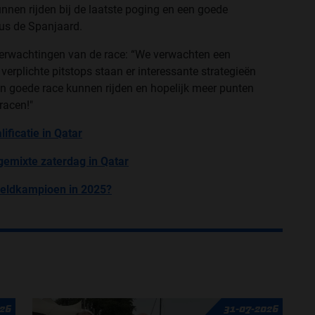
unnen rijden bij de laatste poging en een goede
dus de Spanjaard.
 verwachtingen van de race: “We verwachten een
erplichte pitstops staan ​​er interessante strategieën
een goede race kunnen rijden en hopelijk meer punten
racen!"
ficatie in Qatar
gemixte zaterdag in Qatar
eldkampioen in 2025?
26
31-07-2026