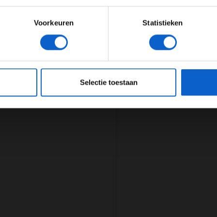
n, maar ik ben optimistisch voor morgen en we zullen
m wat posities goed te maken.”
Voorkeuren
Statistieken
JONGER DAN 24
24 JAAR OF OUDER
eeg ons
privacybeleid
voor meer informatie over gegevensgebruik en -bes
Selectie toestaan