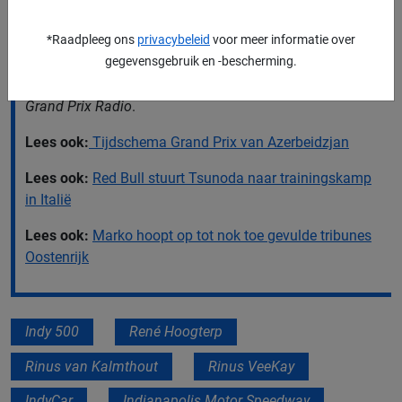
ver terugviel. Over twee weken is de volgende race in
het IndyCar-kampioenschap, want dan is er een
dubbel
*Raadpleeg ons
privacybeleid
voor meer informatie over
header
op het stratencircuit van Detroit.
gegevensgebruik en -bescherming.
De gehele update van René Hoogterp is ook te horen op
Grand Prix Radio
.
Lees ook:
Tijdschema Grand Prix van Azerbeidzjan
Lees ook:
Red Bull stuurt Tsunoda naar trainingskamp
in Italië
Lees ook:
Marko hoopt op tot nok toe gevulde tribunes
Oostenrijk
Indy 500
René Hoogterp
Rinus van Kalmthout
Rinus VeeKay
IndyCar
Indianapolis Motor Speedway