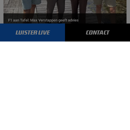
F1 aan Tafel: Max Verstappen geeft advies
LUISTER LIVE
CONTACT
MEER UPDATES
BLIJF OP DE HOOGTE!
SCHRIJF JE IN VOOR ONZE NIEUWSBRIEF
AANMELDEN