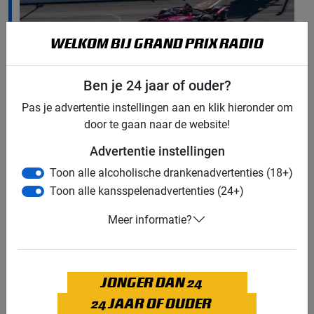
WELKOM BIJ GRAND PRIX RADIO
Foto: Doug Mathews / Media Indycar
Ben je 24 jaar of ouder?
Hélio Castroneves
Pas je advertentie instellingen aan en klik hieronder om
"De 105de editie van de Indy 500 kende de
door te gaan naar de website!
publiekslieveling Castroneves als winnaar, die daarmee
een record evenaart met vier overwinningen op de
Advertentie instellingen
fameuze
speedway
van Indianapolis", vervolgt
Toon alle alcoholische drankenadvertenties (18+)
Hoogterp. "De 46-jarige Braziliaan won voor het relatief
Toon alle kansspelenadvertenties (24+)
kleine team van Meyer Shank Racing en was eigenlijk
de gehele race in de kopgroep te vinden. Castroneves
Meer informatie?
won na een duel in de slotfase met de jonge Spanjaard
Alex Palou, die met een tweede plaats wel de leiding in
het kampioenschap overneemt van teamgenoot Scott
JONGER DAN 24
Dixon." Dixon mocht de race vanaf pole aanvangen,
24 JAAR OF OUDER
maar had problemen bij zijn eerste pitstop waardoor hij