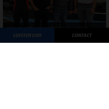
Autosport aan Tafel: Het volgende Nederlandse racetalent
LUISTER LIVE
CONTACT
03-08-2026
F1 aan Tafel: Max Verstappen geeft advies
MEER UPDATES