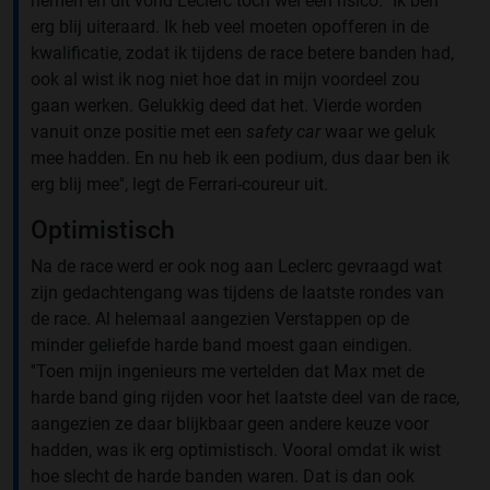
nemen en dit vond Leclerc toch wel een risico. ''Ik ben
erg blij uiteraard. Ik heb veel moeten opofferen in de
kwalificatie, zodat ik tijdens de race betere banden had,
ook al wist ik nog niet hoe dat in mijn voordeel zou
gaan werken. Gelukkig deed dat het. Vierde worden
vanuit onze positie met een
safety car
waar we geluk
mee hadden. En nu heb ik een podium, dus daar ben ik
erg blij mee'', legt de Ferrari-coureur uit.
Optimistisch
Na de race werd er ook nog aan Leclerc gevraagd wat
zijn gedachtengang was tijdens de laatste rondes van
de race. Al helemaal aangezien Verstappen op de
minder geliefde harde band moest gaan eindigen.
''Toen mijn ingenieurs me vertelden dat Max met de
harde band ging rijden voor het laatste deel van de race,
aangezien ze daar blijkbaar geen andere keuze voor
hadden, was ik erg optimistisch. Vooral omdat ik wist
hoe slecht de harde banden waren. Dat is dan ook