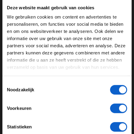
Deze website maakt gebruik van cookies
We gebruiken cookies om content en advertenties te
WELKOM BIJ GRAND PRIX RADIO
personaliseren, om functies voor social media te bieden
en om ons websiteverkeer te analyseren. Ook delen we
informatie over uw gebruik van onze site met onze
Ben je 24 jaar of ouder?
A post shared by Scuderia Ferrari HP (@scuderiaferrari)
partners voor social media, adverteren en analyse. Deze
Pas je advertentie instellingen aan en klik hieronder om
partners kunnen deze gegevens combineren met andere
door te gaan naar de website!
Eindsprint
informatie die u aan ze heeft verstrekt of die ze hebben
verzameld op basis van uw gebruik van hun services.
Advertentie instellingen
Tijdens het begin van de race gebeurde er nog niet veel.
Voornamelijk in de laatste rondes vonden de echte
Toon alle alcoholische drankenadvertenties (18+)
Toestemmingsselectie
hevige gevechten voor punten plaats. Deze gevechten
Toon alle kansspelenadvertenties (24+)
Noodzakelijk
werden alleen maar spannender dankzij de
Meer informatie?
motorproblemen van Kimi Antonelli. Zijn motor viel
namelijk uit en hierdoor moest er een
safety car
de baan
Voorkeuren
op. Tijdens de herstart bevond Leclerc zich in een
spannend moment met Verstappen op het
JONGER DAN 24
Statistieken
start/finishstuk. ''Het was de strijd om de beste plek op