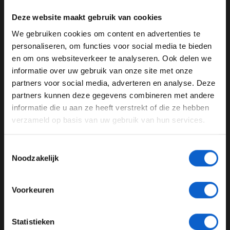
meer aan Lando dacht. En dan hoop je dat je de auto
Deze website maakt gebruik van cookies
weer terug de baan op krijgt. De auto slingerde en toen
dacht ik:
fuck
, maar gelukkig ging het goed.'' Op het
We gebruiken cookies om content en advertenties te
WELKOM BIJ GRAND PRIX RADIO
moment dat Leclerc dit zei, begonnen zowel Norris als
personaliseren, om functies voor social media te bieden
Sainz hard te lachen. Leclerc leek zich daana al snel te
en om ons websiteverkeer te analyseren. Ook delen we
realiseren wat hij had gezegd. ''Oh nee, ik wil me niet bij
informatie over uw gebruik van onze site met onze
Ben je 24 jaar of ouder?
Max voegen'', zei Leclerc na zijn realisatiemoment.
partners voor social media, adverteren en analyse. Deze
Pas je advertentie instellingen aan en klik hieronder om
partners kunnen deze gegevens combineren met andere
door te gaan naar de website!
informatie die u aan ze heeft verstrekt of die ze hebben
verzameld op basis van uw gebruik van hun services.
Advertentie instellingen
Charles Leclerc
Persconferentie
Toon alle alcoholische drankenadvertenties (18+)
Grand Prix van Mexico
FIA
Formule 1
Toestemmingsselectie
Toon alle kansspelenadvertenties (24+)
Noodzakelijk
GERELATEERDE UPDATES
Meer informatie?
Voorkeuren
07-08-2026
JONGER DAN 24
Statistieken