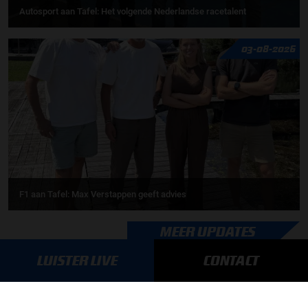
Autosport aan Tafel: Het volgende Nederlandse racetalent
03-08-2026
F1 aan Tafel: Max Verstappen geeft advies
MEER UPDATES
LUISTER LIVE
CONTACT
BLIJF OP DE HOOGTE!