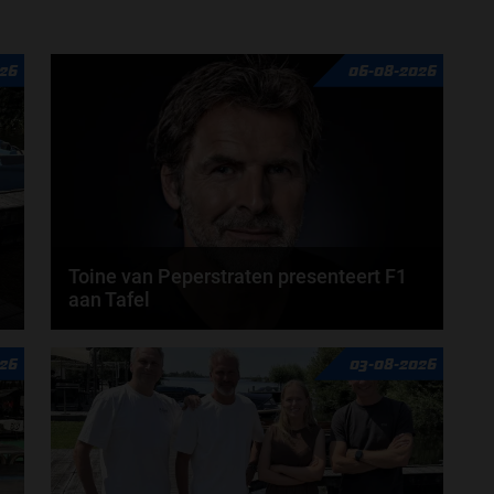
door
Jarlo van der Vloed
26
06-08-2026
Toine van Peperstraten presenteert F1
aan Tafel
n
Rob van Someren, Beitske Visser en Frans
26
03-08-2026
Verschuur schuiven aan in de nieuwe F1 aan Tafel.
Iedere...
door
Tim Koenders