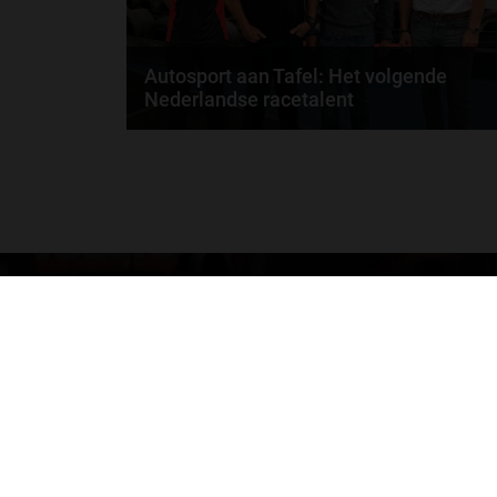
Autosport aan Tafel: Het volgende
Nederlandse racetalent
Hoe klim je naar te top in de racewereld? Wat is er
nodig om alles uit je carrière te halen? En hoe...
door
de redactie van Grand Prix Radio
GA SNEL NAAR…
Max Verstappen nieuws
Grand Prix Kwalificaties
Grand Prix Races