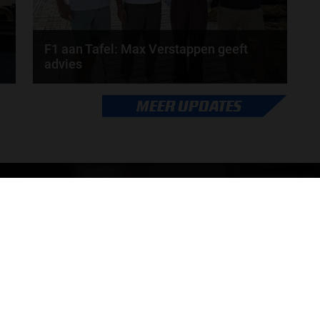
F1 aan Tafel: Max Verstappen geeft
advies
Max Verstappen adviseert Red Bull. Gaat George
MEER UPDATES
Russell weg bij Mercedes? En moet de budgetcap...
door
de redactie van Grand Prix Radio
ONLINE RADIO LUISTEREN
Luisteren naar Grand Prix Radio
Ov
Luisteren naar Grand Prix Classics
Fo
Luisteren naar Grand Prix Dance
Ac