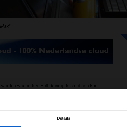
n Max”
 worden waarin Red Bull Racing de strijd aan kon
e bocht was het team echter al kansloos voor het
aldus teambaas Christian Horner.
WELKOM BIJ GRAND PRIX RADIO
zijn teamgenoot Daniel Ricciardo. Horner over het
tart. Max ging in bocht 1 een beetje wijd, waardoor
Details
Ben je 24 jaar of ouder?
aas maakte Max een fout tijdens het remmen en