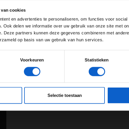
to geëlimineerd, maar kreeg Max ook tien seconden
ertentie instellingen aan en klik hieronder om door te gaan naar 
 van cookies
Advertentie instellingen
ent en advertenties te personaliseren, om functies voor social
dus al kansloos voor het podium. “Het is echt een
Toon alle alcoholische drankenadvertenties (18+)
. Ook delen we informatie over uw gebruik van onze site met on
uidelijk de snelheid hadden voor het podium. Het
e. Deze partners kunnen deze gegevens combineren met andere i
Toon alle kansspelenadvertenties (24+)
e zijn excuses aanbood aan Daniel en het team.
erzameld op basis van uw gebruik van hun services.
rner af.
Meer informatie?
Voorkeuren
Statistieken
JONGER DAN 24
24 JAAR OF OUDER
eeg ons
privacybeleid
voor meer informatie over gegevensgebruik en -bes
026
11-02-2026
Selectie toestaan