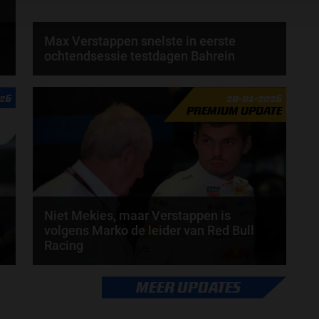
Max Verstappen snelste in eerste
ochtendsessie testdagen Bahrein
Max Verstappen heeft de ochtendsessie van de
026
20-01-2026
eerste testdag in Bahrein als snelste afgesloten...
PREMIUM UPDATE
door
Amber Buwalda
Niet Mekies, maar Verstappen is
volgens Marko de leider van Red Bull
Racing
Volgens Helmut Marko is Max Verstappen nu
MEER UPDATES
praktisch de leider van Red Bull Racing. Dat gaf de...