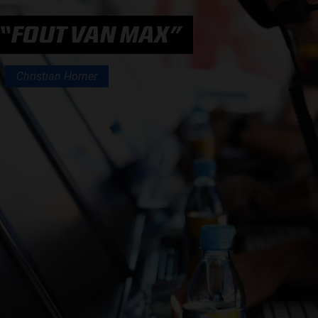
F1 TEAMS KAMPIOENSCHAP
 “FOUT VAN MAX”
MAX VERSTAPPEN
Christian Horner
RACE GEMIST
AANMELDEN NIEUWSBRIEF
NEEM CONTACT OP