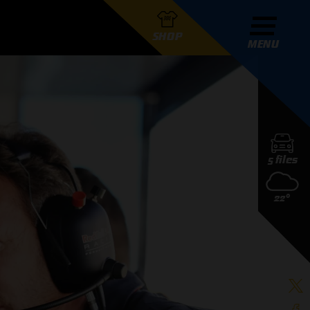
SHOP
MENU
R GRAND PRIX RADIO
5 files
DERS
22°
D PRIX RADIO TEAM
D PRIX RADIO ACTIES