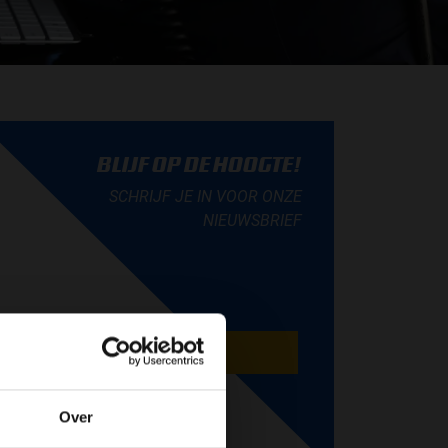
BLIJF OP DE HOOGTE!
SCHRIJF JE IN VOOR ONZE
NIEUWSBRIEF
AANMELDEN
Over