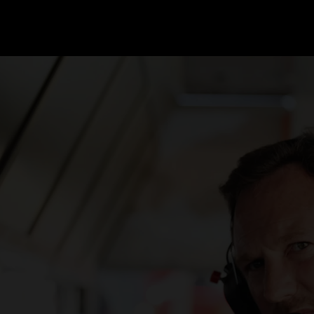
GRAND PRIX UPDATES
OVE
F1 UPDATES
FOUN
F1 KWALIFICATIES
GRAN
F1 RACES
GRAN
F1 KALENDER
F1 COUREURS KAMPIOENSCHAP