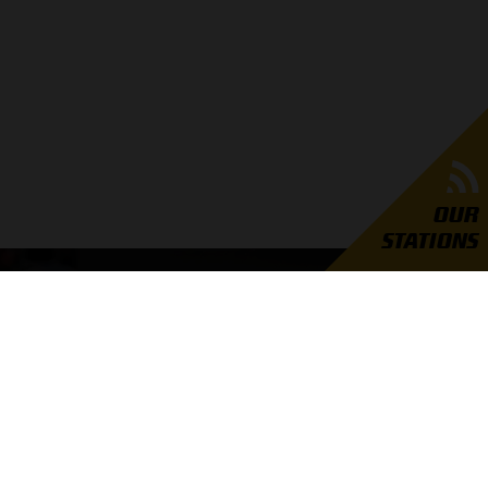
OUR
STATIONS
GRAND PRIX RADIO
er Grand Prix Radio
unders
ties