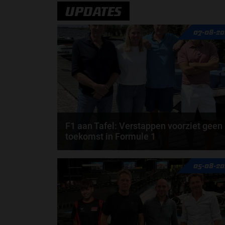
door
Jarlo van der Vloed
UPDATES
07-08-20
F1 aan Tafel: Verstappen voorziet geen
toekomst in Formule 1
Max Verstappen wil géén Formule 1-team, de FIA e
05-08-20
de motorfabrikanten zaten niet op één lijn en...
door
de redactie van Grand Prix Radio