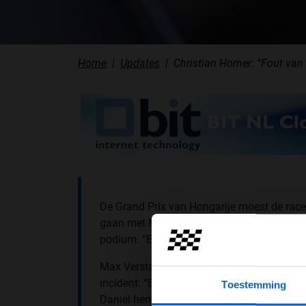
Home
Updates
Christian Horner: “Fout va
De Grand Prix van Hongarije moest de race
gaan met Mercedes en Ferrari. Na de tweed
podium. “Een frustrerende dag voor ons”, 
Max Verstappen raakte in de tweede bocht 
incident: “Beide wagens hadden een goede s
Toestemming
Daniel hem voor bocht 2 voorbij ging. Hel