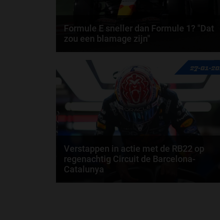
Formule E sneller dan Formule 1? "Dat
zou een blamage zijn"
Volgens voormalig Formule E-kampioen Lucas di
27-01-2
Grassi zijn Formule E-auto’s binnen een paar jaar
op...
door
Björn Smit
Verstappen in actie met de RB22 op
regenachtig Circuit de Barcelona-
Catalunya
Voor Max Verstappen is het F1-seizoen van 2026
officieel begonnen. Op het Circuit de...