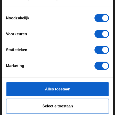
Advertentie instellingen
Toon alle alcoholische drankenadvertenties (18+)
Toestemmingsselectie
Toon alle kansspelenadvertenties (24+)
Noodzakelijk
Meer informatie?
Voorkeuren
JONGER DAN 24
Statistieken
24 JAAR OF OUDER
(c) Formula 1
Marketing
*Raadpleeg ons
privacybeleid
voor meer informatie over
Aston Martin Red Bull Racing
Lewis Hamilton
gegevensgebruik en -bescherming.
Sebastian Vettel
Daniel Ricciardo
Alles toestaan
Adrian Newey
Selectie toestaan
GERELATEERDE UPDATES