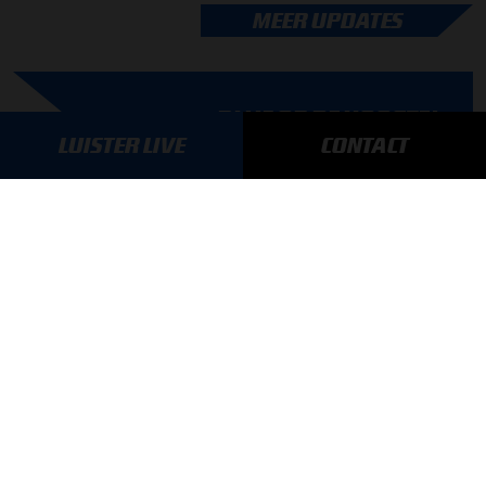
MEER UPDATES
BLIJF OP DE HOOGTE!
LUISTER LIVE
CONTACT
SCHRIJF JE IN VOOR ONZE NIEUWSBRIEF
AANMELDEN