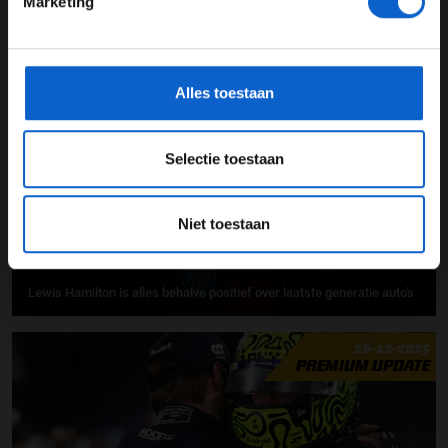
Marketing
*Raadpleeg ons
privacybeleid
voor meer informatie over
Oscar Piastri over 2025: "gevoel van trots"
gegevensgebruik en -bescherming.
29-12-2025
Alles toestaan
PREMIUM UPDATE
Selectie toestaan
Niet toestaan
Lewis Hamilton is alles behalve positief over laatste generatie auto's
26-12-2025
PREMIUM UPDATE