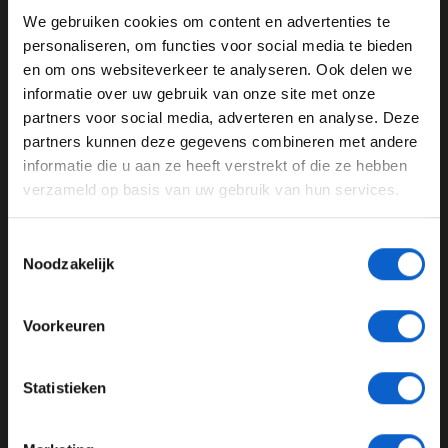
te veel naar het constructeurskampioenschap moeten
We gebruiken cookies om content en advertenties te
WELKOM BIJ GRAND PRIX RADIO
kijken."
personaliseren, om functies voor social media te bieden
en om ons websiteverkeer te analyseren. Ook delen we
informatie over uw gebruik van onze site met onze
Ben je 24 jaar of ouder?
partners voor social media, adverteren en analyse. Deze
McLaren F1
Daniil Kvyat
Pas je advertentie instellingen aan en klik hieronder om
partners kunnen deze gegevens combineren met andere
door te gaan naar de website!
informatie die u aan ze heeft verstrekt of die ze hebben
Scuderia Toro Rosso
Renault
verzameld op basis van uw gebruik van hun services.
Advertentie instellingen
GERELATEERDE UPDATES
Toon alle alcoholische drankenadvertenties (18+)
Toestemmingsselectie
Toon alle kansspelenadvertenties (24+)
18-01-2026
Noodzakelijk
PREMIUM UPDATE
Meer informatie?
Voorkeuren
JONGER DAN 24
Statistieken
24 JAAR OF OUDER