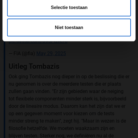
Front wing flexibility tests are being stiffened this
Selectie toestaan
weekend, but how does a deflection test actually work?
Gorgio Piola illustrates how the FIA tests front and rear
Niet toestaan
wing flexibility.
#FIA
#F1
#SpanishGP
pic.twitter.com/895Ptzrk76
— FIA (@fia)
May 29, 2025
Uitleg Tombazis
Ook ging Tombazis nog dieper in op de beslissing die er
nu genomen is over de meerdere testen die er plaats
zullen gaan vinden. "Er zijn gebieden waar de neiging
tot flexibele componenten minder sterk is, bijvoorbeeld
door de lineaire modus. Daarom kan het zijn dat we er
op een gegeven moment voor kiezen om de tests
minder streng te maken", zegt hij. "Maar in wezen is de
filosofie hetzelfde. We moeten waakzaam zijn en
blijven testen. Sterker nog, we definiëren nu al de