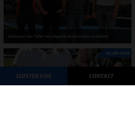
Autosport aan Tafel: Het volgende Nederlandse racetalent
03-08-2026
LUISTER LIVE
CONTACT
F1 aan Tafel: Max Verstappen geeft advies
MEER UPDATES