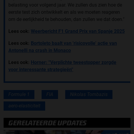
belasting voor volgend jaar. We zullen dus zien hoe de
eerste test zich ontwikkelt en als we moeten reageren
om de eerlijkheid te behouden, dan zullen we dat doen."
Lees ook:
Weerbericht F1 Grand Prix van Spanje 2025
Lees ook:
Bortoleto baalt van 'risicovolle' actie van
Antonelli na crash in Monaco
Lees ook:
Horner: ''Verplichte tweestopper zorgde
voor interessante strategieën''
Formule 1
FIA
Nikolas Tombazis
aero-elasticiteit
GERELATEERDE UPDATES